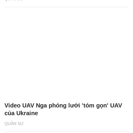
Video UAV Nga phóng lưới 'tóm gọn' UAV
của Ukraine
QUÂN SỰ