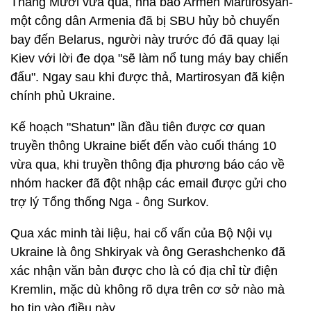
Tháng Mười vừa qua, nhà báo Armen Martirosyan-
một công dân Armenia đã bị SBU hủy bỏ chuyến
bay đến Belarus, người này trước đó đã quay lại
Kiev với lời đe dọa "sẽ làm nổ tung máy bay chiến
đấu". Ngay sau khi được thả, Martirosyan đã kiện
chính phủ Ukraine.
Kế hoạch "Shatun" lần đầu tiên được cơ quan
truyền thông Ukraine biết đến vào cuối tháng 10
vừa qua, khi truyền thông địa phương báo cáo về
nhóm hacker đã đột nhập các email được gửi cho
trợ lý Tổng thống Nga - ông Surkov.
Qua xác minh tài liệu, hai cố vấn của Bộ Nội vụ
Ukraine là ông Shkiryak và ông Gerashchenko đã
xác nhận văn bản được cho là có địa chỉ từ điện
Kremlin, mặc dù không rõ dựa trên cơ sở nào mà
họ tin vào điều này.