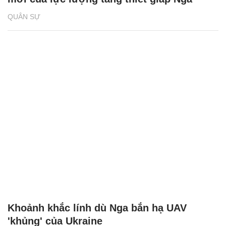
QUÂN SỰ
Khoảnh khắc lính dù Nga bắn hạ UAV
'khủng' của Ukraine