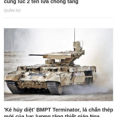
cùng lúc 2 tên lửa chống tăng
QUÂN SỰ
'Kẻ hủy diệt' BMPT Terminator, lá chắn thép
mới của lực lượng tăng thiết giáp Nga