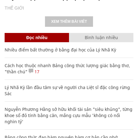
THẾ GIỚI
XEM THÊM BÀI VIẾT
Đọc nhiều
Bình luận nhiều
Nhiều điểm bất thường ở bằng đại học của Lý Nhã Kỳ
Cách học thuộc nhanh Bảng công thức lượng giác bằng thơ,
"thần chú"
17
Lý Nhã Kỳ lần đầu tâm sự về người cha Liệt sĩ đặc công rừng
Sác
Nguyễn Phương Hằng sở hữu khối tài sản "siêu khủng", từng
khoe sổ đỏ tính bằng cân, mắng cựu mẫu 'không có nổi
nghìn tỷ'
Bảng công thức đạo hàm nguyên hàm cơ bản cần nhớ