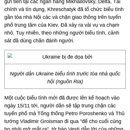
gửi tiền tại các ngân hàng Mikhailovsky, Delta, Tài
chính và tín dụng, Khreschatyk đã tổ chức biểu tình
gần tòa nhà Nội các và chặn giao thông trên tuyến
phố trung tâm của Kiev. Đã xảy ra vài vụ va chạm
nhỏ. Tuy nhiên, theo những người biểu tình, cảnh
sát đã dùng chân đánh người.
Người dân Ukraine biểu tình trước tòa nhà quốc
hội (nguồn Ria)
Một cuộc biểu tình mới đã được lên kế hoạch vào
ngày 15/11 tới, người dân sẽ tập trung chặn các
tuyến phố mà Tổng thống Petro Poroshenko và Thủ
tướng Vladimir Groisman đi qua "để cho cuối cùng
họ phải mở mắt ra", tờ báo Vesti dẫn lời của những