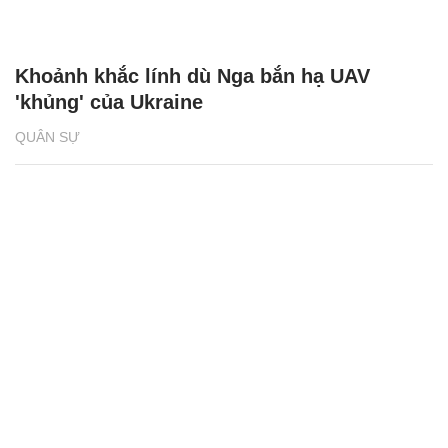
Khoảnh khắc lính dù Nga bắn hạ UAV
'khủng' của Ukraine
QUÂN SỰ