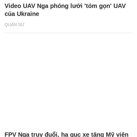
Video UAV Nga phóng lưới 'tóm gọn' UAV
của Ukraine
QUÂN SỰ
FPV Nga truy đuổi, hạ gục xe tăng Mỹ viện