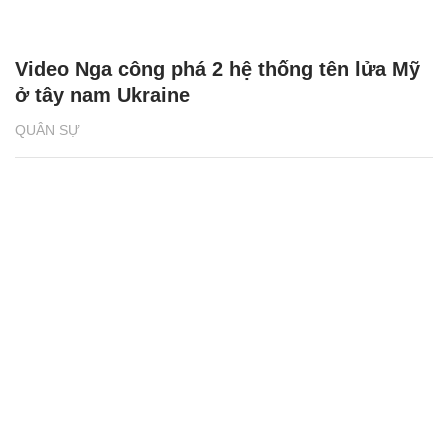
Video Nga công phá 2 hệ thống tên lửa Mỹ
ở tây nam Ukraine
QUÂN SỰ