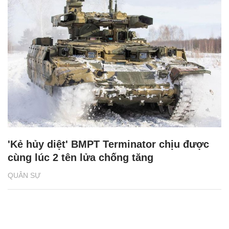
'Kẻ hủy diệt' BMPT Terminator chịu được
cùng lúc 2 tên lửa chống tăng
QUÂN SỰ