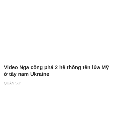
Video Nga công phá 2 hệ thống tên lửa Mỹ
ở tây nam Ukraine
QUÂN SỰ