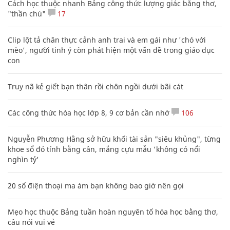
Cách học thuộc nhanh Bảng công thức lượng giác bằng thơ,
"thần chú"
17
Clip lột tả chân thực cảnh anh trai và em gái như 'chó với
mèo', người tinh ý còn phát hiện một vấn đề trong giáo dục
con
Truy nã kẻ giết bạn thân rồi chôn ngồi dưới bãi cát
Các công thức hóa học lớp 8, 9 cơ bản cần nhớ
106
Nguyễn Phương Hằng sở hữu khối tài sản "siêu khủng", từng
khoe sổ đỏ tính bằng cân, mắng cựu mẫu 'không có nổi
nghìn tỷ'
20 số điện thoại ma ám bạn không bao giờ nên gọi
Mẹo học thuộc Bảng tuần hoàn nguyên tố hóa học bằng thơ,
câu nói vui vẻ