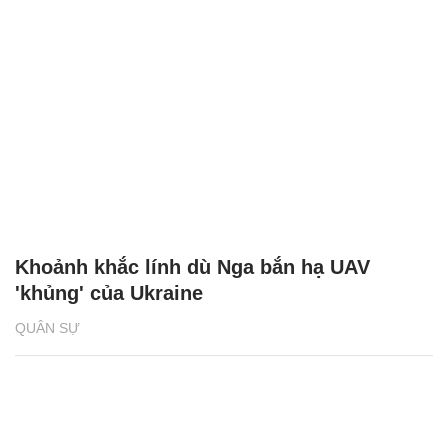
Khoảnh khắc lính dù Nga bắn hạ UAV
'khủng' của Ukraine
QUÂN SỰ