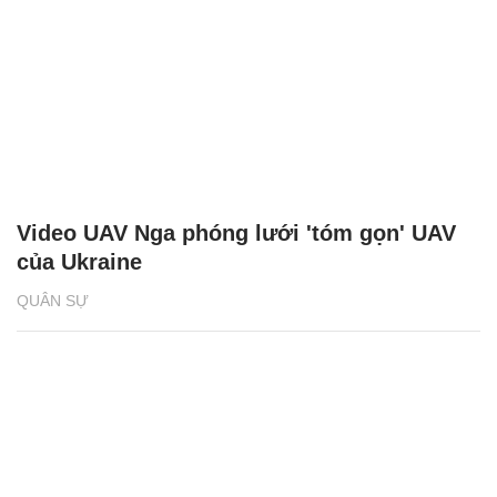
Video UAV Nga phóng lưới 'tóm gọn' UAV
của Ukraine
QUÂN SỰ