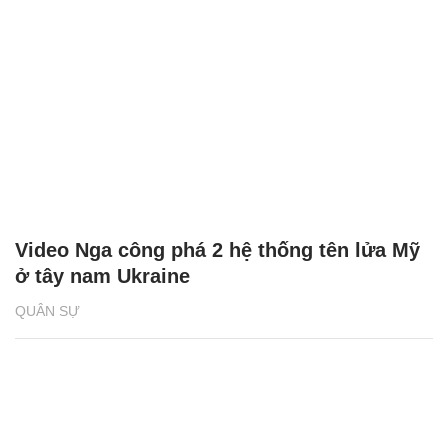
Video Nga công phá 2 hệ thống tên lửa Mỹ
ở tây nam Ukraine
QUÂN SỰ