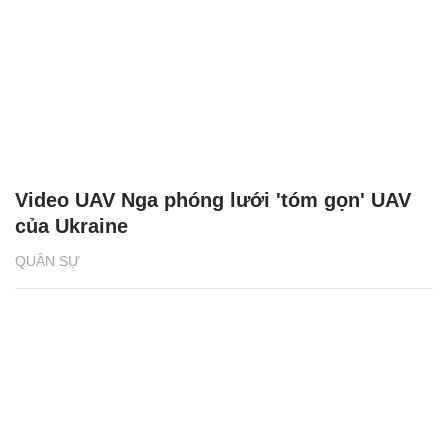
Video UAV Nga phóng lưới 'tóm gọn' UAV
của Ukraine
QUÂN SỰ