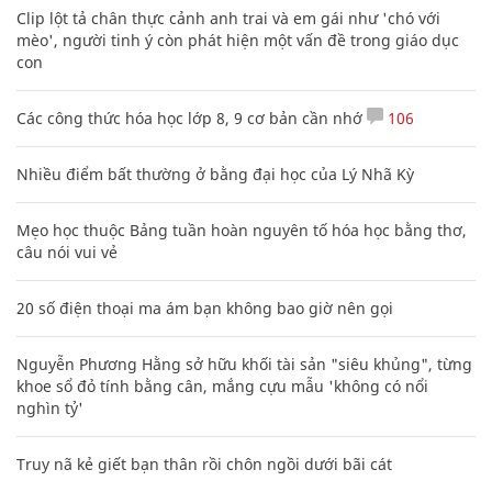
Clip lột tả chân thực cảnh anh trai và em gái như 'chó với
mèo', người tinh ý còn phát hiện một vấn đề trong giáo dục
con
Các công thức hóa học lớp 8, 9 cơ bản cần nhớ
106
Nhiều điểm bất thường ở bằng đại học của Lý Nhã Kỳ
Mẹo học thuộc Bảng tuần hoàn nguyên tố hóa học bằng thơ,
câu nói vui vẻ
20 số điện thoại ma ám bạn không bao giờ nên gọi
Nguyễn Phương Hằng sở hữu khối tài sản "siêu khủng", từng
khoe sổ đỏ tính bằng cân, mắng cựu mẫu 'không có nổi
nghìn tỷ'
Truy nã kẻ giết bạn thân rồi chôn ngồi dưới bãi cát