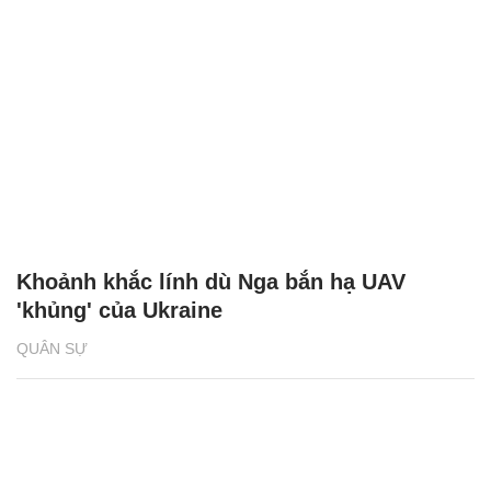
Khoảnh khắc lính dù Nga bắn hạ UAV
'khủng' của Ukraine
QUÂN SỰ