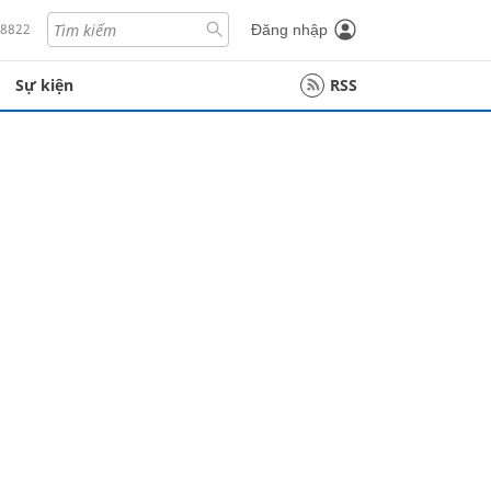
18822
Đăng nhập
Sự kiện
RSS