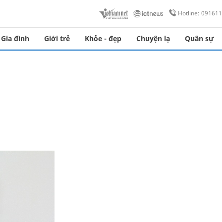
Hotline: 09161
Gia đình
Giới trẻ
Khỏe - đẹp
Chuyện lạ
Quân sự