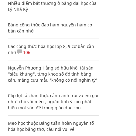
Nhiều điểm bất thường ở bằng đại học của
Lý Nhã Kỳ
Bảng công thức đạo hàm nguyên hàm cơ
bản cần nhớ
Các công thức hóa học lớp 8, 9 cơ bản cần
nhớ
106
Nguyễn Phương Hằng sở hữu khối tài sản
"siêu khủng", từng khoe sổ đỏ tính bằng
cân, mắng cựu mẫu 'không có nổi nghìn tỷ'
Clip lột tả chân thực cảnh anh trai và em gái
như 'chó với mèo', người tinh ý còn phát
hiện một vấn đề trong giáo dục con
Mẹo học thuộc Bảng tuần hoàn nguyên tố
hóa học bằng thơ, câu nói vui vẻ