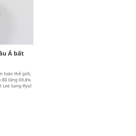
âu Á bất
n toàn thế giới,
o đã tăng 69,8%
O Lee Sang-Ryul