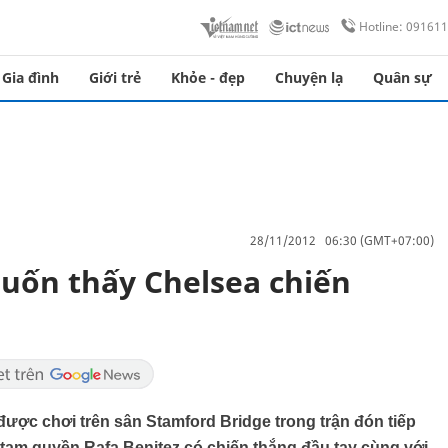
Hotline: 09161
Gia đình
Giới trẻ
Khỏe - đẹp
Chuyện lạ
Quân sự
28/11/2012 06:30 (GMT+07:00)
uốn thấy Chelsea chiến
được chơi trên sân Stamford Bridge trong trận đón tiếp
 tạm quyền Rafa Benitez có chiến thắng đầu tay cùng với