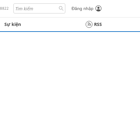
18822
Đăng nhập
Sự kiện
RSS