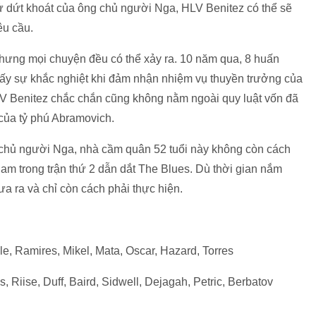
ử dứt khoát của ông chủ người Nga, HLV Benitez có thể sẽ
êu cầu.
nhưng mọi chuyện đều có thể xảy ra. 10 năm qua, 8 huấn
 thấy sự khắc nghiệt khi đảm nhận nhiệm vụ thuyền trưởng của
HLV Benitez chắc chắn cũng không nằm ngoài quy luật vốn đã
 của tỷ phú Abramovich.
 chủ người Nga, nhà cầm quân 52 tuổi này không còn cách
ham trong trận thứ 2 dẫn dắt The Blues. Dù thời gian nắm
 ra và chỉ còn cách phải thực hiện.
le, Ramires, Mikel, Mata, Oscar, Hazard, Torres
Riise, Duff, Baird, Sidwell, Dejagah, Petric, Berbatov