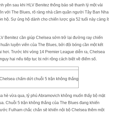
nh yên sau khi HLV Benitez thông báo sẽ thanh lý một vài
đến với The Blues, rõ ràng nhà cầm quân người Tây Ban Nha
n hộ. Sự ủng hộ dành cho chiến lược gia 52 tuổi này càng ít
LV Benitez cần giúp Chelsea sớm trở lại đường ray chiến
 huấn luyện viên của The Blues, bởi đội bóng cần một kết
i hơi. Trước khi vòng 14 Premier League diễn ra, Chelsea
guy hại nếu tiếp tục bị nới rộng cách biệt về điểm số.
Chelsea chấm dứt chuỗi 5 trận không thắng
 mùa hè vừa qua, tỷ phú Abramovich không muốn thấy bộ mặt
ua. Chuỗi 5 trận không thắng của The Blues đang khiến
rước Fulham chắc chắn sẽ khiến nội bộ Chelsea thêm một