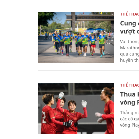
THỂ THA
Cung 
vượt 
Với thôn
Marathon
qua cung
huyền th
THỂ THA
Thua 
vòng P
Thắng nữ
các cô g
vòng Play