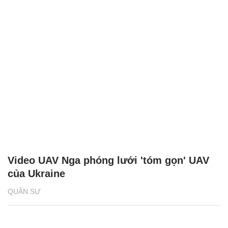
Video UAV Nga phóng lưới 'tóm gọn' UAV
của Ukraine
QUÂN SỰ