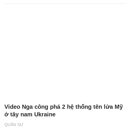
Video Nga công phá 2 hệ thống tên lửa Mỹ
ở tây nam Ukraine
QUÂN SỰ