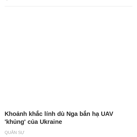
Khoảnh khắc lính dù Nga bắn hạ UAV
'khủng' của Ukraine
QUÂN SỰ