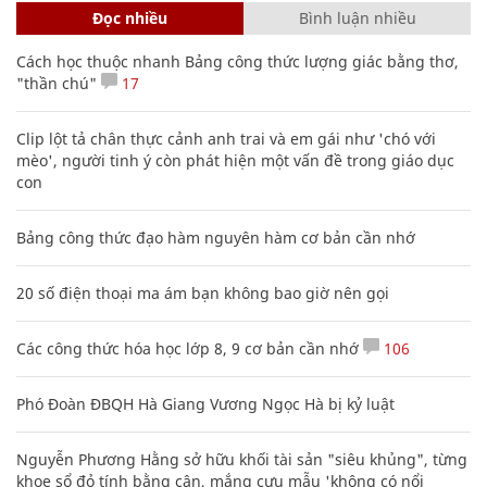
Đọc nhiều
Bình luận nhiều
Cách học thuộc nhanh Bảng công thức lượng giác bằng thơ,
"thần chú"
17
Clip lột tả chân thực cảnh anh trai và em gái như 'chó với
mèo', người tinh ý còn phát hiện một vấn đề trong giáo dục
con
Bảng công thức đạo hàm nguyên hàm cơ bản cần nhớ
20 số điện thoại ma ám bạn không bao giờ nên gọi
Các công thức hóa học lớp 8, 9 cơ bản cần nhớ
106
Phó Đoàn ĐBQH Hà Giang Vương Ngọc Hà bị kỷ luật
Nguyễn Phương Hằng sở hữu khối tài sản "siêu khủng", từng
khoe sổ đỏ tính bằng cân, mắng cựu mẫu 'không có nổi