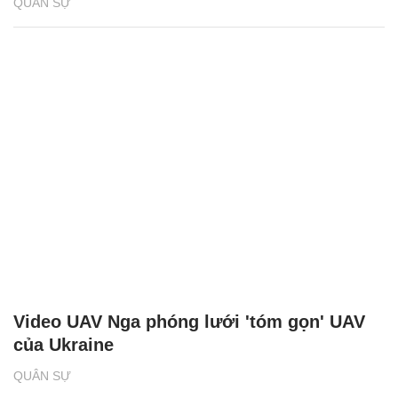
QUÂN SỰ
Video UAV Nga phóng lưới 'tóm gọn' UAV
của Ukraine
QUÂN SỰ