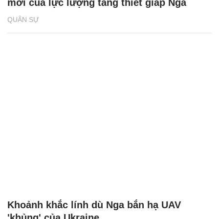
mới của lực lượng tăng thiết giáp Nga
QUÂN SỰ
Khoảnh khắc lính dù Nga bắn hạ UAV
'khủng' của Ukraine