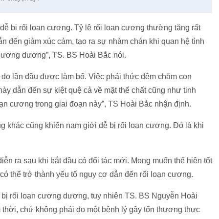
dễ bị rối loạn cương. Tỷ lệ rối loạn cương thường tăng rất
ẫn đến giảm xúc cảm, tạo ra sự nhàm chán khi quan hệ tình
 cương dương”, TS. BS Hoài Bắc nói.
 do lần đầu được làm bố. Việc phải thức đêm chăm con
này dẫn đến sự kiệt quệ cả về mặt thể chất cũng như tinh
oạn cương trong giai đoạn này”, TS Hoài Bắc nhận định.
ng khác cũng khiến nam giới dễ bị rối loạn cương. Đó là khi
ễn ra sau khi bắt đầu có đối tác mới. Mong muốn thể hiện tốt
có thể trở thành yếu tố nguy cơ dẫn đến rối loạn cương.
 bị rối loạn cương dương, tuy nhiên TS. BS Nguyễn Hoài
 thời, chứ không phải do một bệnh lý gây tổn thương thực