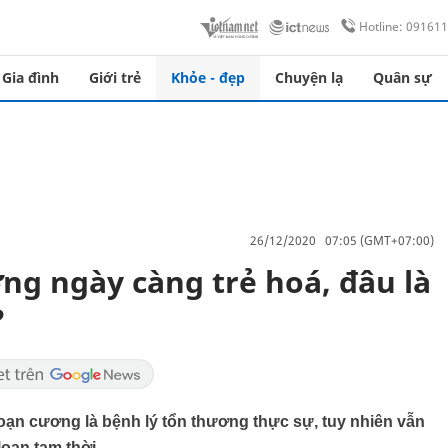
Hotline: 09161
Gia đình
Giới trẻ
Khỏe - đẹp
Chuyện lạ
Quân sự
26/12/2020 07:05 (GMT+07:00)
ơng ngày càng trẻ hoá, đâu là
?
oạn cương là bệnh lý tổn thương thực sự, tuy nhiên vẫn
 loạn tạm thời…