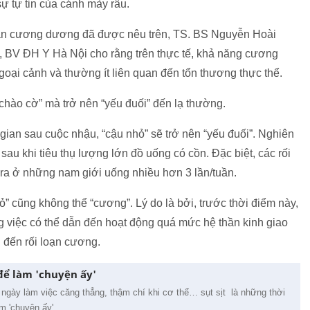
ự tự tin của cánh mày râu.
oạn cương dương đã được nêu trên, TS. BS Nguyễn Hoài
, BV ĐH Y Hà Nội cho rằng trên thực tế, khả năng cương
goại cảnh và thường ít liên quan đến tổn thương thực thể.
hào cờ” mà trở nên “yếu đuối” đến lạ thường.
gian sau cuộc nhậu, “cậu nhỏ” sẽ trở nên “yếu đuối”. Nghiên
sau khi tiêu thụ lượng lớn đồ uống có cồn. Đặc biệt, các rối
 ra ở những nam giới uống nhiều hơn 3 lần/tuần.
ỏ” cũng không thể “cương”. Lý do là bởi, trước thời điểm này,
ông việc có thể dẫn đến hoạt động quá mức hệ thần kinh giao
 đến rối loạn cương.
để làm 'chuyện ấy'
u ngày làm việc căng thẳng, thậm chí khi cơ thể… sụt sịt là những thời
m 'chuyện ấy'.