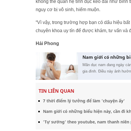
không thể quan hệ tình dục kéo dài như bình t
nguy cơ bị vô sinh, hiếm muộn.
“Vì vậy, trong trường hợp bạn có dấu hiệu bất
chuyên khoa uy tín để được khám, tư vấn và đ
Hải Phong
Nam giới có những bi
Mãn dục nam đang ngày càng
gia đình. Điều này ảnh hưở
TIN LIÊN QUAN
7 thời điểm lý tưởng để làm 'chuyện ấy'
Nam giới có những biểu hiện này, cần đi 
'Tự sướng' theo youtube, nam thanh niên 