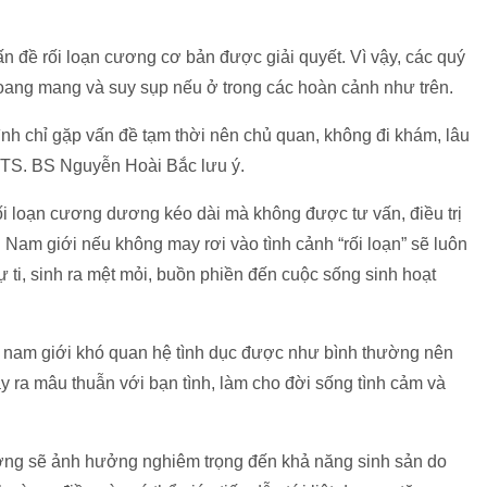
vấn đề rối loạn cương cơ bản được giải quyết. Vì vậy, các quý
oang mang và suy sụp nếu ở trong các hoàn cảnh như trên.
nh chỉ gặp vấn đề tạm thời nên chủ quan, không đi khám, lâu
”, TS. BS Nguyễn Hoài Bắc lưu ý.
rối loạn cương dương kéo dài mà không được tư vấn, điều trị
Nam giới nếu không may rơi vào tình cảnh “rối loạn” sẽ luôn
tự ti, sinh ra mệt mỏi, buồn phiền đến cuộc sống sinh hoạt
 nam giới khó quan hệ tình dục được như bình thường nên
ảy ra mâu thuẫn với bạn tình, làm cho đời sống tình cảm và
ương sẽ ảnh hưởng nghiêm trọng đến khả năng sinh sản do