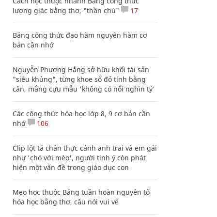
Cách học thuộc nhanh Bảng công thức
lượng giác bằng thơ, "thần chú"
17
Bảng công thức đạo hàm nguyên hàm cơ
bản cần nhớ
Nguyễn Phương Hằng sở hữu khối tài sản
"siêu khủng", từng khoe sổ đỏ tính bằng
cân, mắng cựu mẫu 'không có nổi nghìn tỷ'
Các công thức hóa học lớp 8, 9 cơ bản cần
nhớ
106
Clip lột tả chân thực cảnh anh trai và em gái
như 'chó với mèo', người tinh ý còn phát
hiện một vấn đề trong giáo dục con
Mẹo học thuộc Bảng tuần hoàn nguyên tố
hóa học bằng thơ, câu nói vui vẻ