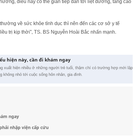
hường, điều này có thể gián tiếp dẫn tới liệt dương, tăng cao
 thường về sức khỏe tình dục thì nên đến các cơ sở y tế
iều trị kịp thời”, TS. BS Nguyễn Hoài Bắc nhấn mạnh.
ểu hiện này, cần đi khám ngay
 xuất hiện nhiều ở những người trẻ tuổi, thậm chí có trường hợp mới lập
ng không nhỏ tới cuộc sống hôn nhân, gia đình.
khám ngay
phải nhập viện cấp cứu