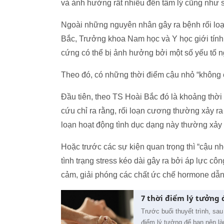
và ảnh hưởng rất nhiều đến tâm lý cũng như s
Ngoài những nguyên nhân gây ra bệnh rối l
Bắc, Trưởng khoa Nam học và Y học giới tính
cứng có thể bị ảnh hưởng bởi một số yếu tố n
Theo đó, có những thời điểm cậu nhỏ “không c
Đầu tiên, theo TS Hoài Bắc đó là khoảng thời 
cứu chỉ ra rằng, rối loạn cương thường xảy ra 
loạn hoạt động tình dục dạng này thường xảy
Hoặc trước các sự kiện quan trọng thì “cậu nh
tình trạng stress kéo dài gây ra bởi áp lực c
cảm, giải phóng các chất ức chế hormone dẫn
7 thời điểm lý tưởng 
Trước buổi thuyết trình, sa
điểm lý tưởng để bạn nên là