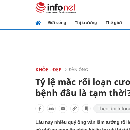
Đời sống
Thị trường
Thế giới
KHỎE - ĐẸP
ĐÀN ÔNG
Tỷ lệ mắc rối loạn cư
bệnh đâu là tạm thời
Lâu nay nhiều quý ông vẫn lầm tưởng rối l
có những nguyên nhân khiến họ chỉ bị rối