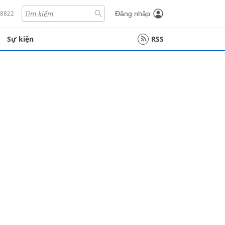
18822
Đăng nhập
Sự kiện
RSS