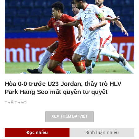
Hòa 0-0 trước U23 Jordan, thầy trò HLV
Park Hang Seo mất quyền tự quyết
THỂ THAO
XEM THÊM BÀI VIẾT
Đọc nhiều
Bình luận nhiều