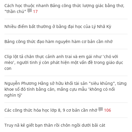
Cách học thuộc nhanh Bảng công thức lượng giác bằng thơ,
"thần chú"
17
Nhiều điểm bất thường ở bằng đại học của Lý Nhã Kỳ
Bảng công thức đạo hàm nguyên hàm cơ bản cần nhớ
Clip lột tả chân thực cảnh anh trai và em gái như 'chó với
mèo', người tinh ý còn phát hiện một vấn đề trong giáo dục
con
Nguyễn Phương Hằng sở hữu khối tài sản "siêu khủng", từng
khoe sổ đỏ tính bằng cân, mắng cựu mẫu 'không có nổi
nghìn tỷ'
Các công thức hóa học lớp 8, 9 cơ bản cần nhớ
106
Truy nã kẻ giết bạn thân rồi chôn ngồi dưới bãi cát