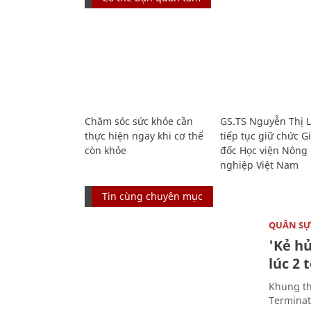
Chăm sóc sức khỏe cần
GS.TS Nguyễn Thị 
thực hiện ngay khi cơ thể
tiếp tục giữ chức 
còn khỏe
đốc Học viện Nông
nghiệp Việt Nam
Tin cùng chuyên mục
QUÂN S
'Kẻ h
lúc 2 
Khung th
Terminato