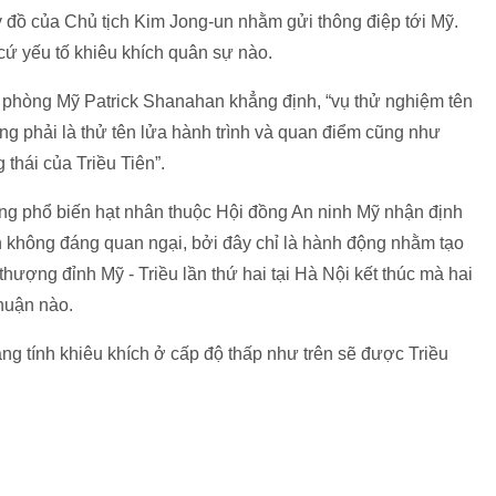
ý đồ của Chủ tịch Kim Jong-un nhằm gửi thông điệp tới Mỹ.
cứ yếu tố khiêu khích quân sự nào.
 phòng Mỹ Patrick Shanahan khẳng định, “vụ thử nghiệm tên
ông phải là thử tên lửa hành trình và quan điểm cũng như
thái của Triều Tiên”.
ng phổ biến hạt nhân thuộc Hội đồng An ninh Mỹ nhận định
ên không đáng quan ngại, bởi đây chỉ là hành động nhằm tạo
ượng đỉnh Mỹ - Triều lần thứ hai tại Hà Nội kết thúc mà hai
huận nào.
g tính khiêu khích ở cấp độ thấp như trên sẽ được Triều