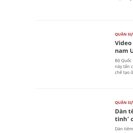
QUÂN S
Video
nam U
Bộ Quốc 
này tấn 
chế tạo 
QUÂN S
Dàn t
tinh’ 
Dàn tiêm