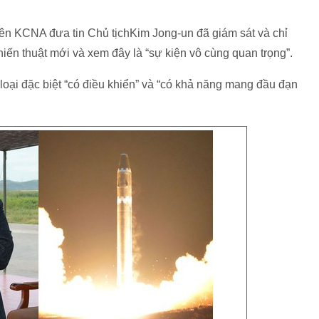
iên KCNA đưa tin Chủ tịchKim Jong-un đã giám sát và chỉ
iến thuật mới và xem đây là “sự kiện vô cùng quan trọng”.
oại đặc biệt “có điều khiển” và “có khả năng mang đầu đạn