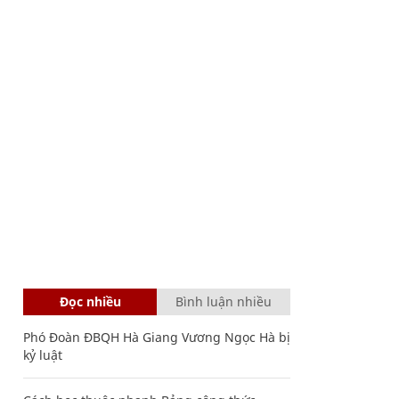
Đọc nhiều
Bình luận nhiều
Phó Đoàn ĐBQH Hà Giang Vương Ngọc Hà bị
kỷ luật