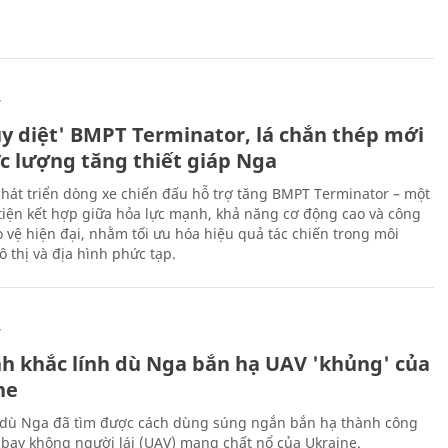
Ự
ủy diệt' BMPT Terminator, lá chắn thép mới
ực lượng tăng thiết giáp Nga
hát triển dòng xe chiến đấu hỗ trợ tăng BMPT Terminator – một
iện kết hợp giữa hỏa lực mạnh, khả năng cơ động cao và công
 vệ hiện đại, nhằm tối ưu hóa hiệu quả tác chiến trong môi
 thị và địa hình phức tạp.
Ự
h khắc lính dù Nga bắn hạ UAV 'khủng' của
ne
 dù Nga đã tìm được cách dùng súng ngắn bắn hạ thành công
bay không người lái (UAV) mang chất nổ của Ukraine.