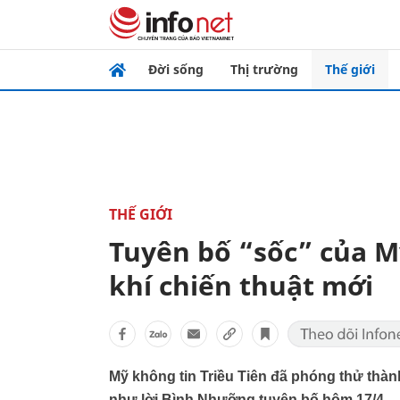
Đời sống
Thị trường
Thế giới
THẾ GIỚI
Tuyên bố “sốc” của Mỹ
khí chiến thuật mới
Mỹ không tin Triều Tiên đã phóng thử thàn
như lời Bình Nhưỡng tuyên bố hôm 17/4