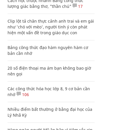
Cách học thuộc nhanh Bảng công thức
lượng giác bằng thơ, "thần chú"
17
Clip lột tả chân thực cảnh anh trai và em gái
như 'chó với mèo', người tinh ý còn phát
hiện một vấn đề trong giáo dục con
Bảng công thức đạo hàm nguyên hàm cơ
bản cần nhớ
20 số điện thoại ma ám bạn không bao giờ
nên gọi
Các công thức hóa học lớp 8, 9 cơ bản cần
nhớ
106
Nhiều điểm bất thường ở bằng đại học của
Lý Nhã Kỳ
Hàng ngàn người Mỹ ân hận vì tiêm vắc xin