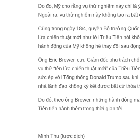
Do đó, Mỹ cho rằng vụ thử nghiệm này chỉ là 
Ngoài ra, vụ thử nghiệm này không tạo ra bất 
Cũng trong ngày 18/4, quyền Bộ trưởng Quốc
lửa chiến thuật mới như lời Triều Tiên nói kh
hành động của Mỹ không hề thay đổi sau động 
Ông Eric Brewer, cựu Giám đốc phụ trách chố
vụ thử “tên lửa chiến thuật mới” của Triều Ti
sức ép với Tổng thống Donald Trump sau khi th
nhà lãnh đạo không ký kết được bất cứ thỏa t
Do đó, theo ông Brewer, những hành động man
Tiên tiến hành thêm trong thời gian tới.
Minh Thu (lược dịch)