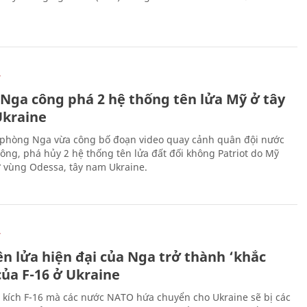
Ự
 Nga công phá 2 hệ thống tên lửa Mỹ ở tây
kraine
phòng Nga vừa công bố đoạn video quay cảnh quân đội nước
công, phá hủy 2 hệ thống tên lửa đất đối không Patriot do Mỹ
ở vùng Odessa, tây nam Ukraine.
Ự
ên lửa hiện đại của Nga trở thành ‘khắc
của F-16 ở Ukraine
 kích F-16 mà các nước NATO hứa chuyển cho Ukraine sẽ bị các