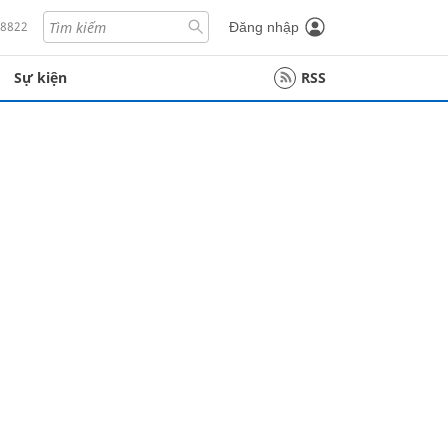
18822
Đăng nhập
Sự kiện
RSS