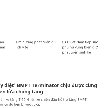
Lan
Tìm hướng phát triển du
BAT Việt Nam tiếp sức
Giám
lịch y tế
phụ nữ vùng biên giới
phát triển sinh kế
Ự
ủy diệt' BMPT Terminator chịu được cùng
tên lửa chống tăng
ân xe tăng T-90 khiến xe chiến đấu hỗ trợ tăng BMPT
r có độ bền bỉ vượt trội.