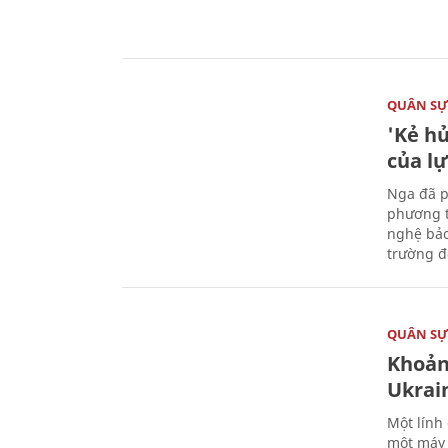
QUÂN S
'Kẻ h
của l
Nga đã p
phương t
nghệ bảo
trường đô
QUÂN S
Khoản
Ukrai
Một lính
một máy 