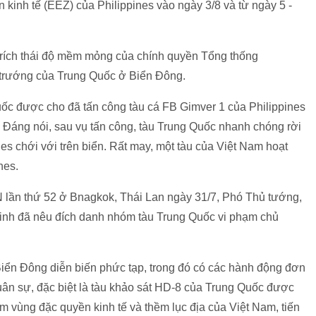
 kinh tế (EEZ) của Philippines vào ngày 3/8 và từ ngày 5 -
hỉ trích thái độ mềm mỏng của chính quyền Tổng thống
 trướng của Trung Quốc ở Biển Đông.
uốc được cho đã tấn công tàu cá FB Gimver 1 của Philippines
. Đáng nói, sau vụ tấn công, tàu Trung Quốc nhanh chóng rời
es chới với trên biển. Rất may, một tàu của Việt Nam hoạt
nes.
 lần thứ 52 ở Bnagkok, Thái Lan ngày 31/7, Phó Thủ tướng,
nh đã nêu đích danh nhóm tàu Trung Quốc vi phạm chủ
iển Đông diễn biến phức tạp, trong đó có các hành động đơn
uân sự, đặc biệt là tàu khảo sát HD-8 của Trung Quốc được
m vùng đặc quyền kinh tế và thềm lục địa của Việt Nam, tiến