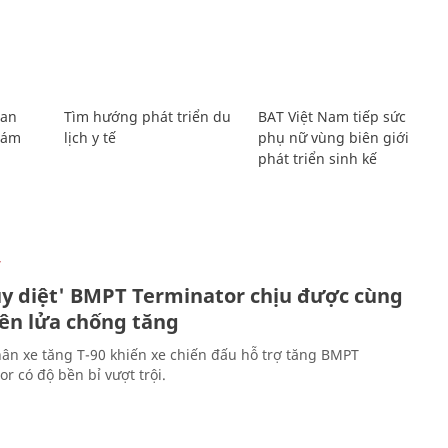
Lan
Tìm hướng phát triển du
BAT Việt Nam tiếp sức
Giám
lịch y tế
phụ nữ vùng biên giới
phát triển sinh kế
Ự
ủy diệt' BMPT Terminator chịu được cùng
tên lửa chống tăng
ân xe tăng T-90 khiến xe chiến đấu hỗ trợ tăng BMPT
r có độ bền bỉ vượt trội.