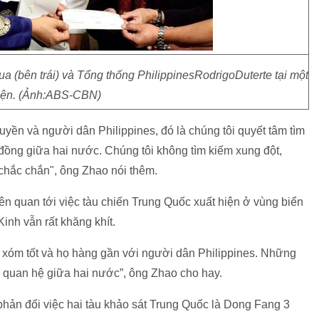
a (bên trái) và Tổng thống PhilippinesRodrigoDuterte tại một
iện. (Ảnh:ABS-CBN)
yền và người dân Philippines, đó là chúng tôi quyết tâm tìm
 đồng giữa hai nước. Chúng tôi không tìm kiếm xung đột,
n chắc chắn", ông Zhao nói thêm.
n quan tới việc tàu chiến Trung Quốc xuất hiện ở vùng biển
inh vẫn rất khăng khít.
ng xóm tốt và họ hàng gần với người dân Philippines. Những
i quan hệ giữa hai nước”, ông Zhao cho hay.
à phản đối việc hai tàu khảo sát Trung Quốc là Dong Fang 3