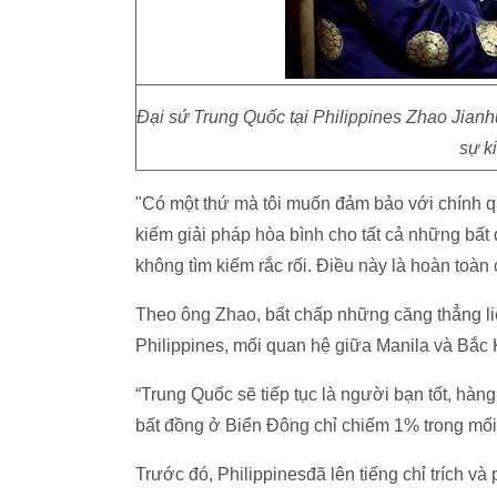
Đại sứ Trung Quốc tại Philippines Zhao Jianhu
sự k
"Có một thứ mà tôi muốn đảm bảo với chính qu
kiếm giải pháp hòa bình cho tất cả những bất
không tìm kiếm rắc rối. Điều này là hoàn toà
Theo ông Zhao, bất chấp những căng thẳng liê
Philippines, mối quan hệ giữa Manila và Bắc K
“Trung Quốc sẽ tiếp tục là người bạn tốt, hà
bất đồng ở Biển Đông chỉ chiếm 1% trong mố
Trước đó, Philippinesđã lên tiếng chỉ trích v