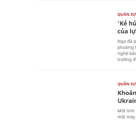
QUÂN S
'Kẻ h
của l
Nga đã p
phương t
nghệ bảo
trường đô
QUÂN S
Khoản
Ukrai
Một lính
một máy 