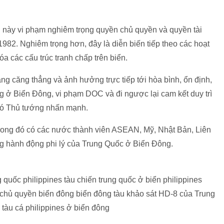
này vi phạm nghiêm trọng quyền chủ quyền và quyền tài
82. Nghiêm trọng hơn, đây là diễn biến tiếp theo các hoạt
a các cấu trúc tranh chấp trên biển.
ăng căng thẳng và ảnh hưởng trực tiếp tới hòa bình, ổn định,
ng ở Biển Đông, vi phạm DOC và đi ngược lại cam kết duy trì
hó Thủ tướng nhấn mạnh.
trong đó có các nước thành viên ASEAN, Mỹ, Nhật Bản, Liên
ng hành động phi lý của Trung Quốc ở Biển Đông.
quốc philippines tàu chiến trung quốc ở biển philippines
 chủ quyền biển đông biển đông tàu khảo sát HD-8 của Trung
àu cá philippines ở biển đông