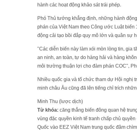
hành các hoạt động khảo sát trái phép.
Phó Thủ tướng khẳng định, những hành động 
phán của Việt Nam theo Công ước Luật biển 19
động cải tạo bồi đắp quy mô lớn và quân sự hó
"Các diễn biến này làm xói mòn lòng tin, gia t
an ninh, an toàn, tự do hàng hải và hàng khô
môi trường thuận lợi cho đàm phán COC", P
Nhiều quốc gia và tổ chức tham dự Hội nghị 
minh châu Âu cũng đã lên tiếng chỉ trích nhữ
Minh Thu (lược dịch)
Từ khóa:
căng thẳng biển đông quan hệ trung 
vùng đặc quyền kinh tế tranh chấp chủ quyền
Quốc vào EEZ Việt Nam trung quốc đâm chìm t