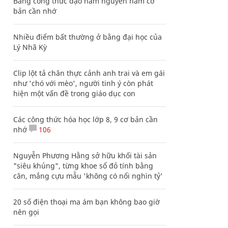
Bảng công thức đạo hàm nguyên hàm cơ
bản cần nhớ
Nhiều điểm bất thường ở bằng đại học của
Lý Nhã Kỳ
Clip lột tả chân thực cảnh anh trai và em gái
như 'chó với mèo', người tinh ý còn phát
hiện một vấn đề trong giáo dục con
Các công thức hóa học lớp 8, 9 cơ bản cần
nhớ
106
Nguyễn Phương Hằng sở hữu khối tài sản
"siêu khủng", từng khoe sổ đỏ tính bằng
cân, mắng cựu mẫu 'không có nổi nghìn tỷ'
20 số điện thoại ma ám bạn không bao giờ
nên gọi