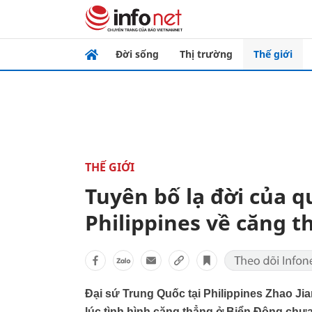
Đời sống
Thị trường
Thế giới
THẾ GIỚI
Tuyên bố lạ đời của 
Philippines về căng 
Đại sứ Trung Quốc tại Philippines Zhao Ji
lúc tình hình căng thẳng ở Biển Đông chưa 