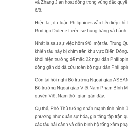
và Zhang Jian hoạt động trong vùng đặc quyền
6/8.
Hiện tại, dư luận Philippines vẫn liên tiếp c
Rodrigo Duterte trước sự hung hăng và bành
Nhất là sau sự việc hôm 9/6, một tàu Trung Q
khiến tàu này bị chìm trên khu vực Biển Đông
khỏi hiện trường để mặc 22 ngư dân Philippin
động gần đó đã cứu toàn bộ ngư dân Philippi
Còn tại hội nghị Bộ trưởng Ngoại giao ASEAN
Bộ trưởng Ngoại giao Việt Nam Phạm Bình Mi
quyền Việt Nam thời gian gần đây.
Cụ thể, Phó Thủ tướng nhấn mạnh tình hình B
phương như quân sự hóa, gia tăng tập trận q
các tàu hải cảnh và dân binh hộ tống xâm phạ