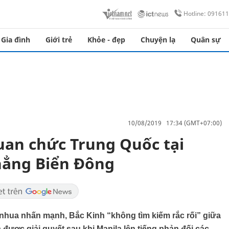
Hotline: 09161
Gia đình
Giới trẻ
Khỏe - đẹp
Chuyện lạ
Quân sự
10/08/2019 17:34 (GMT+07:00)
quan chức Trung Quốc tại
thẳng Biển Đông
anhua nhấn mạnh, Bắc Kinh “không tìm kiếm rắc rối” giữa
được giải quyết sau khi Manila lên tiếng phản đối các