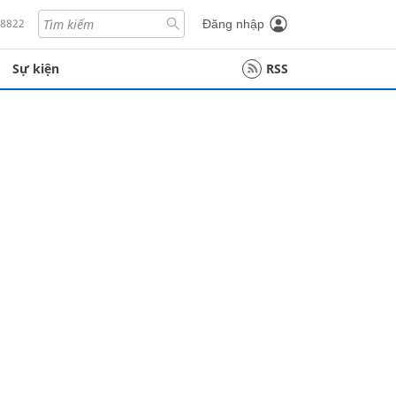
18822
Đăng nhập
Sự kiện
RSS