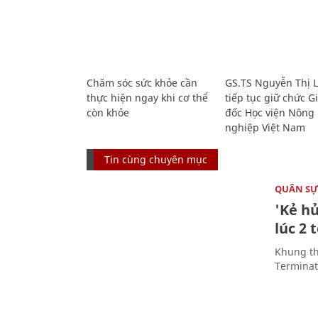
Chăm sóc sức khỏe cần
GS.TS Nguyễn Thị 
thực hiện ngay khi cơ thể
tiếp tục giữ chức 
còn khỏe
đốc Học viện Nông
nghiệp Việt Nam
Tin cùng chuyên mục
QUÂN S
'Kẻ h
lúc 2 
Khung th
Terminato