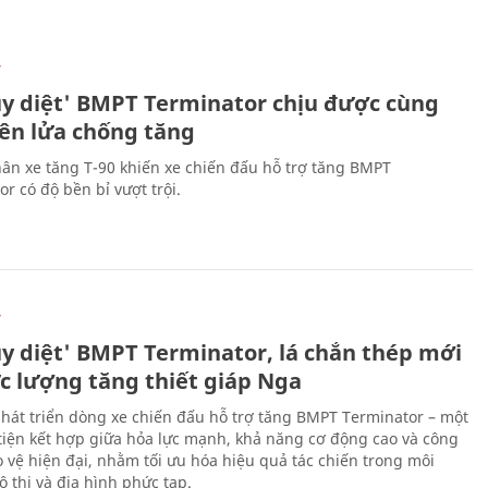
Ự
ủy diệt' BMPT Terminator chịu được cùng
tên lửa chống tăng
ân xe tăng T-90 khiến xe chiến đấu hỗ trợ tăng BMPT
r có độ bền bỉ vượt trội.
Ự
ủy diệt' BMPT Terminator, lá chắn thép mới
ực lượng tăng thiết giáp Nga
hát triển dòng xe chiến đấu hỗ trợ tăng BMPT Terminator – một
iện kết hợp giữa hỏa lực mạnh, khả năng cơ động cao và công
 vệ hiện đại, nhằm tối ưu hóa hiệu quả tác chiến trong môi
 thị và địa hình phức tạp.