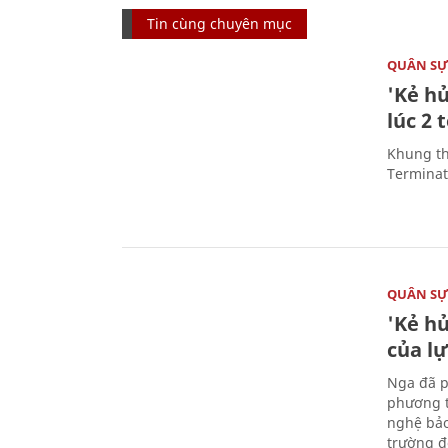
Tin cùng chuyên mục
QUÂN S
'Kẻ h
lúc 2 
Khung th
Terminato
QUÂN S
'Kẻ h
của l
Nga đã p
phương t
nghệ bảo
trường đô