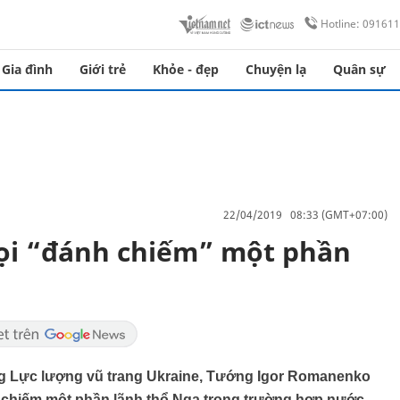
Hotline: 09161
Gia đình
Giới trẻ
Khỏe - đẹp
Chuyện lạ
Quân sự
22/04/2019 08:33 (GMT+07:00)
ọi “đánh chiếm” một phần
g Lực lượng vũ trang Ukraine, Tướng Igor Romanenko
h chiếm một phần lãnh thổ Nga trong trường hợp nước