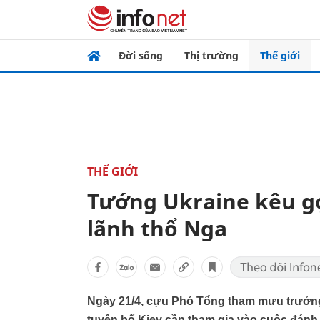
Đời sống
Thị trường
Thế giới
THẾ GIỚI
Tướng Ukraine kêu g
lãnh thổ Nga
Ngày 21/4, cựu Phó Tổng tham mưu trưởn
tuyên bố Kiev cần tham gia vào cuộc đán