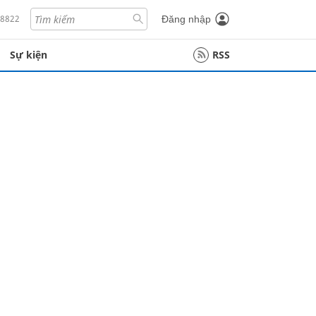
18822
Đăng nhập
Sự kiện
RSS