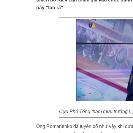
này "tan rã".
Cựu Phó Tổng tham mưu trưởng Lự
Ông Romanenko đã tuyên bố như vậy khi đưa ra