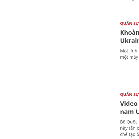
QUÂN S
Khoản
Ukrai
Một lính
một máy 
QUÂN S
Video
nam U
Bộ Quốc 
này tấn 
chế tạo 