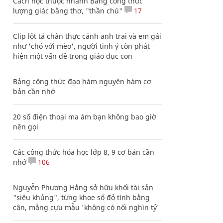
Cách học thuộc nhanh Bảng công thức
lượng giác bằng thơ, "thần chú"
17
Clip lột tả chân thực cảnh anh trai và em gái
như 'chó với mèo', người tinh ý còn phát
hiện một vấn đề trong giáo dục con
Bảng công thức đạo hàm nguyên hàm cơ
bản cần nhớ
20 số điện thoại ma ám bạn không bao giờ
nên gọi
Các công thức hóa học lớp 8, 9 cơ bản cần
nhớ
106
Nguyễn Phương Hằng sở hữu khối tài sản
"siêu khủng", từng khoe sổ đỏ tính bằng
cân, mắng cựu mẫu 'không có nổi nghìn tỷ'