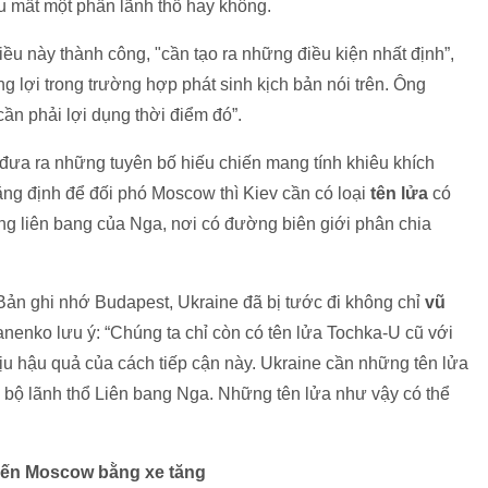
u mất một phần lãnh thổ hay không.
 này thành công, "cần tạo ra những điều kiện nhất định”,
 lợi trong trường hợp phát sinh kịch bản nói trên. Ông
ần phải lợi dụng thời điểm đó”.
ưa ra những tuyên bố hiếu chiến mang tính khiêu khích
ng định để đối phó Moscow thì Kiev cần có loại
tên lửa
có
vùng liên bang của Nga, nơi có đường biên giới phân chia
ản ghi nhớ Budapest, Ukraine đã bị tước đi không chỉ
vũ
nenko lưu ý: “Chúng ta chỉ còn có tên lửa Tochka-U cũ với
ịu hậu quả của cách tiếp cận này. Ukraine cần những tên lửa
oàn bộ lãnh thổ Liên bang Nga. Những tên lửa như vậy có thể
đến Moscow bằng xe tăng