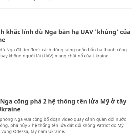
Ự
h khắc lính dù Nga bắn hạ UAV 'khủng' của
ne
 dù Nga đã tìm được cách dùng súng ngắn bắn hạ thành công
bay không người lái (UAV) mang chất nổ của Ukraine.
Ự
 Nga công phá 2 hệ thống tên lửa Mỹ ở tây
kraine
phòng Nga vừa công bố đoạn video quay cảnh quân đội nước
công, phá hủy 2 hệ thống tên lửa đất đối không Patriot do Mỹ
ở vùng Odessa, tây nam Ukraine.