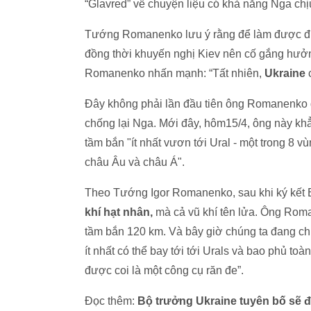
“Glavred” về chuyện liệu có khả năng Nga chị
Tướng Romanenko lưu ý rằng để làm được điều
đồng thời khuyến nghị Kiev nên cố gắng hưởng
Romanenko nhấn mạnh: “Tất nhiên,
Ukraine
c
Đây không phải lần đầu tiên ông Romanenko đ
chống lại Nga. Mới đây, hôm15/4, ông này khẳ
tầm bắn "ít nhất vươn tới Ural - một trong 8 
châu Âu và châu Á".
Theo Tướng Igor Romanenko, sau khi ký kết B
khí hạt nhân,
mà cả vũ khí tên lửa. Ông Roma
tầm bắn 120 km. Và bây giờ chúng ta đang ch
ít nhất có thể bay tới tới Urals và bao phủ t
được coi là một công cụ răn đe”.
Đọc thêm:
Bộ trưởng Ukraine tuyên bố sẽ 