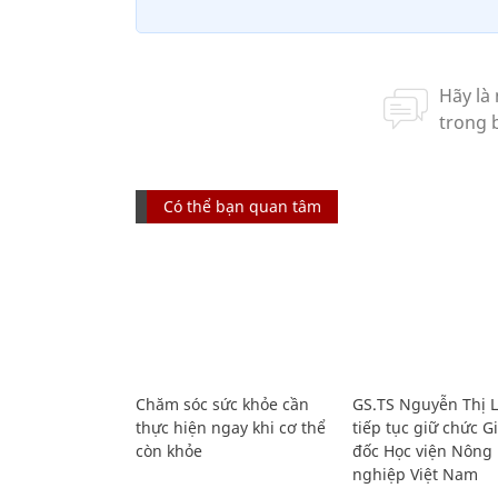
Có thể bạn quan tâm
Chăm sóc sức khỏe cần
GS.TS Nguyễn Thị 
thực hiện ngay khi cơ thể
tiếp tục giữ chức 
còn khỏe
đốc Học viện Nông
nghiệp Việt Nam