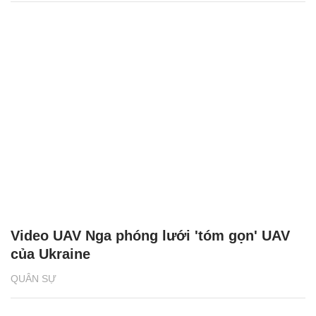
Video UAV Nga phóng lưới 'tóm gọn' UAV
của Ukraine
QUÂN SỰ