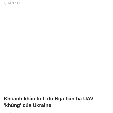
QUÂN SỰ
Khoảnh khắc lính dù Nga bắn hạ UAV
'khủng' của Ukraine