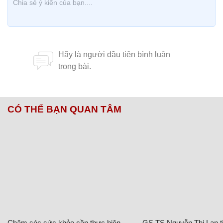
CÓ THỂ BẠN QUAN TÂM
Chăm sóc sức khỏe cần thực hiện
GS.TS Nguyễn Thị Lan ti