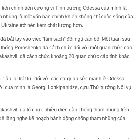
 tiên chính trên cương vị Tỉnh trưởng Odessa của mình là
 nhũng là một vấn nạn chính khiến không chỉ cuộc sống của
Ukraine trở nên kém chất lượng hơn.
ã bắt tay vào việc “làm sạch” đội ngũ cán bộ. Một tuần sau
ng thống Poroshenko đã cách chức đối với một quan chức cao
akashvili đã cách chức khoảng 20 quan chức cấp tỉnh khác
u “lập lại trật tự” đối với các cơ quan sức mạnh ở Odessa.
ời của mình là Georgi Lortkipanidze, cựu Thứ trưởng Nội vụ
kashvili đã tổ chức nhiều diễn đàn chống tham nhũng trên
g để lắng nghe kế hoạch hành động chống tham nhũng của