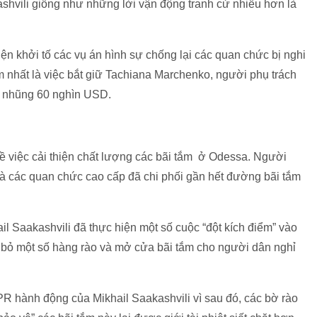
shvili giống như những lời vận động tranh cử nhiều hơn là
iện khởi tố các vụ án hình sự chống lại các quan chức bị nghi
m nhất là việc bắt giữ Tachiana Marchenko, người phụ trách
m nhũng 60 nghìn USD.
về việc cải thiện chất lượng các bãi tắm ở Odessa. Người
và các quan chức cao cấp đã chi phối gần hết đường bãi tắm
il Saakashvili đã thực hiện một số cuộc “đột kích điểm” vào
ỡ bỏ một số hàng rào và mở cửa bãi tắm cho người dân nghỉ
PR hành động của Mikhail Saakashvili vì sau đó, các bờ rào