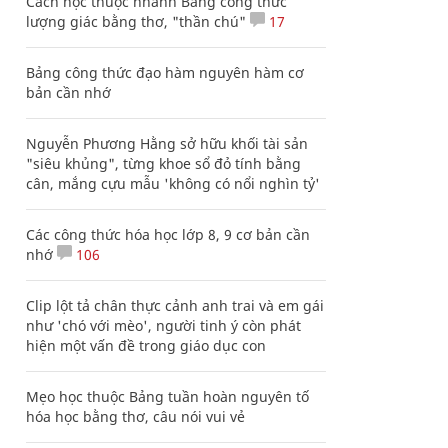
Cách học thuộc nhanh Bảng công thức
lượng giác bằng thơ, "thần chú"
17
Bảng công thức đạo hàm nguyên hàm cơ
bản cần nhớ
Nguyễn Phương Hằng sở hữu khối tài sản
"siêu khủng", từng khoe sổ đỏ tính bằng
cân, mắng cựu mẫu 'không có nổi nghìn tỷ'
Các công thức hóa học lớp 8, 9 cơ bản cần
nhớ
106
Clip lột tả chân thực cảnh anh trai và em gái
như 'chó với mèo', người tinh ý còn phát
hiện một vấn đề trong giáo dục con
Mẹo học thuộc Bảng tuần hoàn nguyên tố
hóa học bằng thơ, câu nói vui vẻ