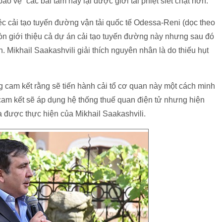
ảo vệ” các bãi tắm này lại được giới tài phiệt siết chặt hơn.
ệc cải tạo tuyến đường vận tải quốc tế Odessa-Reni (dọc theo
còn giới thiệu cả dự án cải tạo tuyến đường này nhưng sau đó
. Mikhail Saakashvili giải thích nguyên nhân là do thiếu hụt
g cam kết rằng sẽ tiến hành cải tổ cơ quan này một cách minh
cam kết sẽ áp dụng hệ thống thuế quan điện tử nhưng hiện
a được thực hiện của Mikhail Saakashvili.