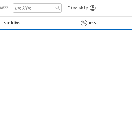
18822
Đăng nhập
Sự kiện
RSS