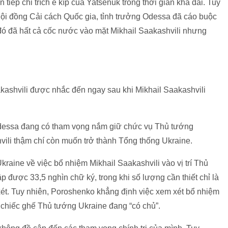
 tiếp chỉ trích ê kíp của Yatsenuk trong thời gian khá dài. Tuy
Hội đồng Cải cách Quốc gia, tỉnh trưởng Odessa đã cáo buộc
ó đã hất cả cốc nước vào mặt Mikhail Saakashvili nhưng
kashvili được nhắc đến ngay sau khi Mikhail Saakashvili
 Odessa đang có tham vọng nắm giữ chức vụ Thủ tướng
vili thậm chí còn muốn trở thành Tổng thống Ukraine.
raine về việc bổ nhiệm Mikhail Saakashvili vào vị trí Thủ
 được 33,5 nghìn chữ ký, trong khi số lượng cần thiết chỉ là
ét. Tuy nhiên, Poroshenko khẳng định việc xem xét bổ nhiệm
ì chiếc ghế Thủ tướng Ukraine đang “có chủ”.