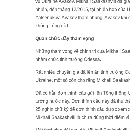
vụ Ukraine Avakov. Mikhail Saakashvili đã gián
nhiên, đến tháng 12/2015, tại phiên họp của 
Yatsenuk và Avakov tham nhũng. Avakov khi đ
không trúng đích.
Quan chức đầy tham vọng
Những tham vọng về chính trị của Mikhail Saa
nhậm chức tỉnh trưởng Odessa.
Rất nhiều chuyên gia đã lên án tỉnh trưởng
Ukraine, một số còn cho rằng Mikhail Saakash
Đã có hẳn đơn thỉnh cầu gửi lên Tổng thống Uk
tướng nước này. Đơn thỉnh cầu này đã thu thập
25 nghìn chữ ký để đơn thỉnh cầu được xem x
Mikhail Saakashvili là chưa đúng thời điểm v