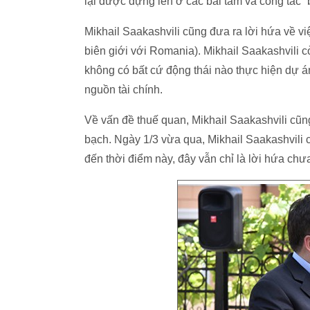
lại được dựng lên ở các bãi tắm và công tác “b
Mikhail Saakashvili cũng đưa ra lời hứa về vi
biên giới với Romania). Mikhail Saakashvili 
không có bất cứ động thái nào thực hiện dự án
nguồn tài chính.
Về vấn đề thuế quan, Mikhail Saakashvili cũn
bạch. Ngày 1/3 vừa qua, Mikhail Saakashvili 
đến thời điểm này, đây vẫn chỉ là lời hứa chư