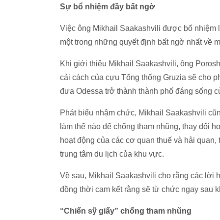
Sự bổ nhiệm đầy bất ngờ
Việc ông Mikhail Saakashvili được bổ nhiệm 
một trong những quyết định bất ngờ nhất về 
Khi giới thiệu Mikhail Saakashvili, ông Poro
cải cách của cựu Tổng thống Gruzia sẽ cho ph
đưa Odessa trở thành thành phố đáng sống c
Phát biểu nhậm chức, Mikhail Saakashvili cũ
làm thế nào để chống tham nhũng, thay đổi ho
hoạt động của các cơ quan thuế và hải quan,
trung tâm du lịch của khu vực.
Về sau, Mikhail Saakashvili cho rằng các lời
đồng thời cam kết rằng sẽ từ chức ngay sau k
“Chiến sỹ giấy” chống tham nhũng