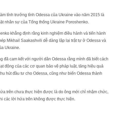
làm tỉnh trưởng tỉnh Odessa của Ukraine vào năm 2015 là
mặt nhân sự của Tổng thống Ukraine Poroshenko.
shenko khẳng định rằng kinh nghiệm điều hành và tiến hành
ép Mikhail Saakashvili dễ dàng lập lại trật tự ở Odessa và
ủa Ukraine.
ng đã cam kết với người dân Odessa rằng mình đã biết cách
ạt động của các cơ quan bảo vệ pháp luật, tăng hiệu quả
 thu hút đầu tư cho Odessa, cũng như biến Odessa thành
 hứa trên chưa thực hiện được là do ông mới chỉ nhậm chức,
hi các lời hứa trên không được thực hiện.