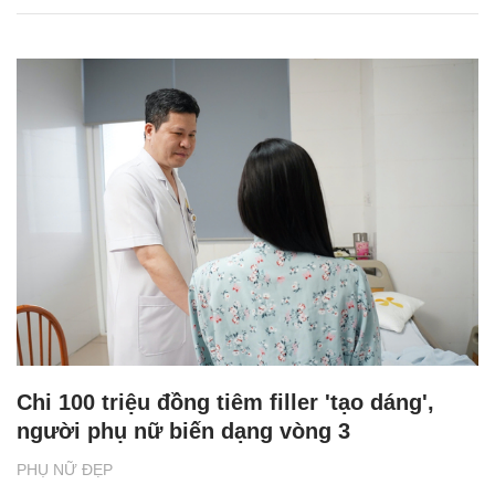
Chi 100 triệu đồng tiêm filler 'tạo dáng',
người phụ nữ biến dạng vòng 3
PHỤ NỮ ĐẸP