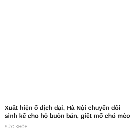
Xuất hiện ổ dịch dại, Hà Nội chuyển đổi
sinh kế cho hộ buôn bán, giết mổ chó mèo
SỨC KHỎE