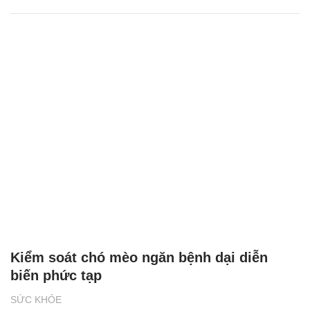
Kiểm soát chó mèo ngăn bệnh dại diễn
biến phức tạp
SỨC KHỎE