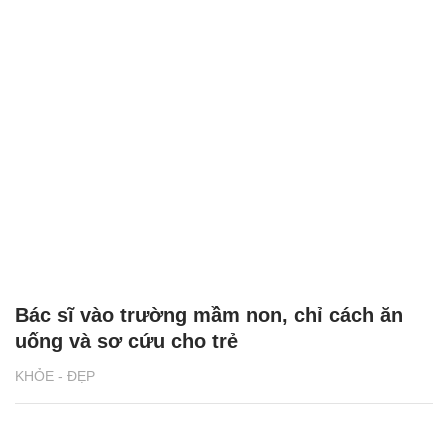
Bác sĩ vào trường mầm non, chỉ cách ăn
uống và sơ cứu cho trẻ
KHỎE - ĐẸP