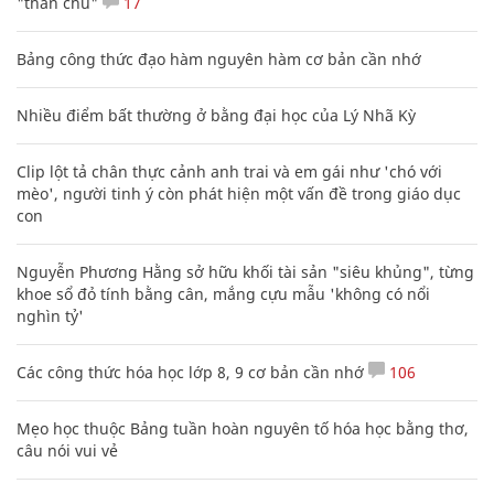
"thần chú"
17
Bảng công thức đạo hàm nguyên hàm cơ bản cần nhớ
Nhiều điểm bất thường ở bằng đại học của Lý Nhã Kỳ
Clip lột tả chân thực cảnh anh trai và em gái như 'chó với
mèo', người tinh ý còn phát hiện một vấn đề trong giáo dục
con
Nguyễn Phương Hằng sở hữu khối tài sản "siêu khủng", từng
khoe sổ đỏ tính bằng cân, mắng cựu mẫu 'không có nổi
nghìn tỷ'
Các công thức hóa học lớp 8, 9 cơ bản cần nhớ
106
Mẹo học thuộc Bảng tuần hoàn nguyên tố hóa học bằng thơ,
câu nói vui vẻ