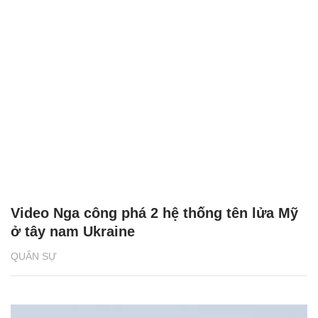
Video Nga công phá 2 hệ thống tên lửa Mỹ
ở tây nam Ukraine
QUÂN SỰ