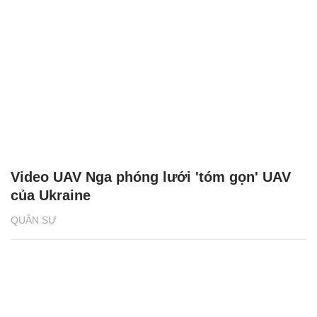
Video UAV Nga phóng lưới 'tóm gọn' UAV
của Ukraine
QUÂN SỰ