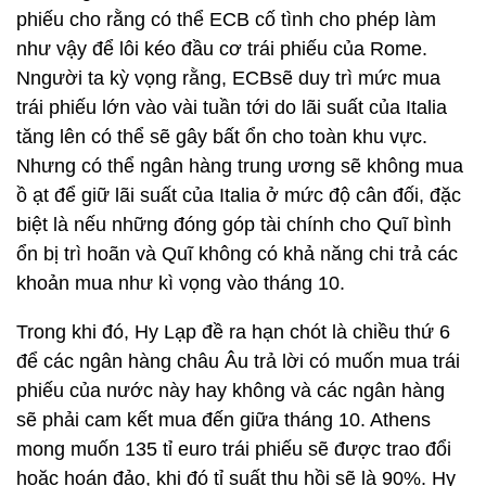
phiếu cho rằng có thể ECB cố tình cho phép làm
như vậy để lôi kéo đầu cơ trái phiếu của Rome.
Nngười ta kỳ vọng rằng, ECBsẽ duy trì mức mua
trái phiếu lớn vào vài tuần tới do lãi suất của Italia
tăng lên có thể sẽ gây bất ổn cho toàn khu vực.
Nhưng có thể ngân hàng trung ương sẽ không mua
ồ ạt để giữ lãi suất của Italia ở mức độ cân đối, đặc
biệt là nếu những đóng góp tài chính cho Quĩ bình
ổn bị trì hoãn và Quĩ không có khả năng chi trả các
khoản mua như kì vọng vào tháng 10.
Trong khi đó, Hy Lạp đề ra hạn chót là chiều thứ 6
để các ngân hàng châu Âu trả lời có muốn mua trái
phiếu của nước này hay không và các ngân hàng
sẽ phải cam kết mua đến giữa tháng 10. Athens
mong muốn 135 tỉ euro trái phiếu sẽ được trao đổi
hoặc hoán đảo, khi đó tỉ suất thu hồi sẽ là 90%. Hy