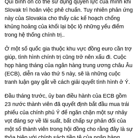
Quĩ bình ổn có thể sử dụng quyền lực của mình khi
Slovak trì hoãn việc phê chuẩn. Tuy nhiên phản ứng
này của Slovakia cho thấy các kế hoạch chống
khủng hoảng của khối lại bộc lộ những yếu điểm
trong hệ thống chính trị..
Ở một số quốc gia thuộc khu vực đồng euro cần trợ
giúp, tình hình chính trị cũng trở nên xấu đi. Cuộc
họp hàng tháng của ngân hàng trung ương châu Âu
(ECB), diễn ra vào thứ 5 này, sẽ là những cuộc
tranh luận gay gắt về cách giải quyết tình hình ở Ý.
Đầu tháng trước, ủy ban điều hành của ECB gồm
23 nước thành viên đã quyết định bắt đầu mua trái
phiếu của chính phủ Ý để ngăn chặn một sự nhảy
vọt đáng sợ về lãi suất, bất chấp sự phản đối của
một số thành viên trong hội đồng cho rằng đây là sự
thỏa hiệp với chính sách tiền tệ của ngân hàng