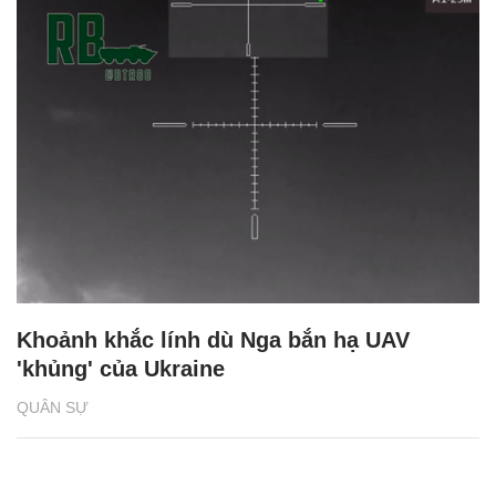
Khoảnh khắc lính dù Nga bắn hạ UAV
'khủng' của Ukraine
QUÂN SỰ