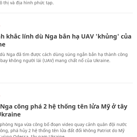
 thị và địa hình phức tạp.
Ự
h khắc lính dù Nga bắn hạ UAV 'khủng' của
ne
 dù Nga đã tìm được cách dùng súng ngắn bắn hạ thành công
bay không người lái (UAV) mang chất nổ của Ukraine.
Ự
 Nga công phá 2 hệ thống tên lửa Mỹ ở tây
kraine
phòng Nga vừa công bố đoạn video quay cảnh quân đội nước
công, phá hủy 2 hệ thống tên lửa đất đối không Patriot do Mỹ
ở vùng Odessa, tây nam Ukraine.