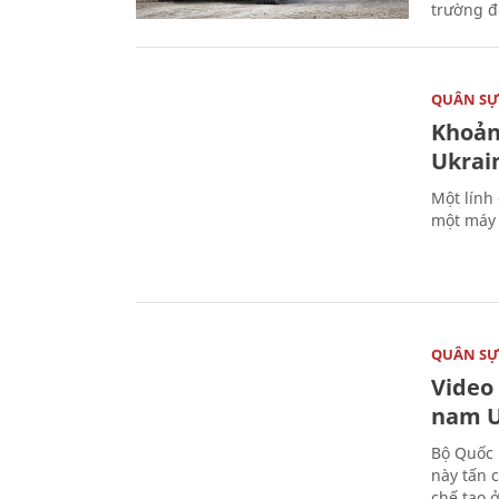
trường đô
QUÂN S
Khoản
Ukrai
Một lính
một máy 
QUÂN S
Video
nam U
Bộ Quốc 
này tấn 
chế tạo 