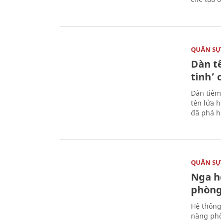
QUÂN S
Dàn t
tinh’ 
Dàn tiêm
tên lửa 
đã phá h
QUÂN S
Nga h
phòng
Hệ thống
năng phò