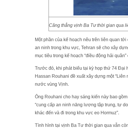
Căng thẳng vịnh Ba Tư thời gian qua l
Một phần của kế hoạch nêu trên liên quan tớ
an ninh trong khu vực, Tehran sẽ cho xây dựn
mục tiêu trong kế hoạch “điều động hải quân” 
Trước đó, khi phát biểu tại kỳ họp thứ 74 Đạ
Hassan Rouhani đề xuất xây dựng một “Liên m
nước vùng Vịnh.
Ông Rouhani cho hay sáng kiến này bao gồm “r
“cung cấp an ninh năng lượng tập trung, tự d
khác đến và đi trong khu vực eo Hormuz”.
Tình hình tại vịnh Ba Tư thời gian qua vẫn cò