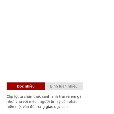
Đọc nhiều
Bình luận nhiều
Clip lột tả chân thực cảnh anh trai và em gái
như 'chó với mèo', người tinh ý còn phát
hiện một vấn đề trong giáo dục con