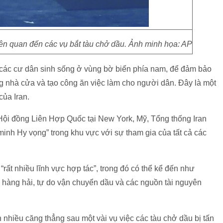
iên quan đến các vụ bắt tàu chở dầu. Ảnh minh họa: AP
i các cư dân sinh sống ở vùng bờ biển phía nam, để đảm bảo
g nhà cửa và tạo công ăn việc làm cho người dân. Đây là một
của Iran.
i Hội đồng Liên Hợp Quốc tại New York, Mỹ, Tổng thống Iran
inh Hy vọng” trong khu vực với sự tham gia của tất cả các
ất nhiều lĩnh vực hợp tác”, trong đó có thể kể đến như
o hàng hải, tự do vận chuyển dầu và các nguồn tài nguyên
n nhiều căng thẳng sau một vài vụ việc các tàu chở dầu bị tấn