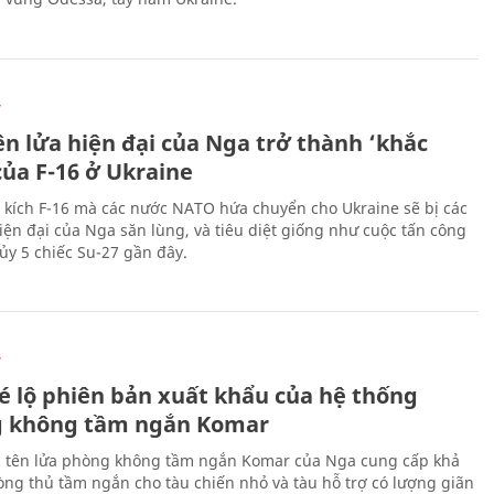
Ự
ên lửa hiện đại của Nga trở thành ‘khắc
của F-16 ở Ukraine
 kích F-16 mà các nước NATO hứa chuyển cho Ukraine sẽ bị các
hiện đại của Nga săn lùng, và tiêu diệt giống như cuộc tấn công
ủy 5 chiếc Su-27 gần đây.
Ự
é lộ phiên bản xuất khẩu của hệ thống
 không tầm ngắn Komar
 tên lửa phòng không tầm ngắn Komar của Nga cung cấp khả
ng thủ tầm ngắn cho tàu chiến nhỏ và tàu hỗ trợ có lượng giãn