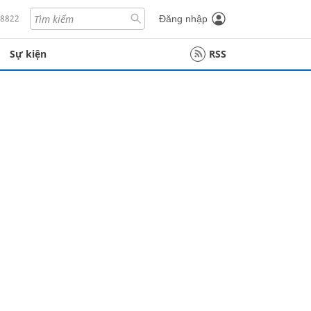
18822
Đăng nhập
Sự kiện
RSS