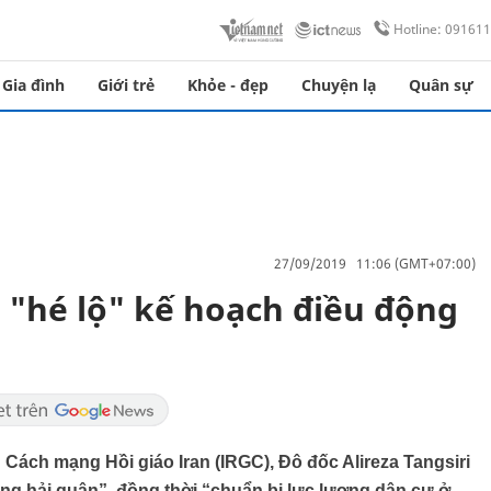
Hotline: 09161
Gia đình
Giới trẻ
Khỏe - đẹp
Chuyện lạ
Quân sự
27/09/2019 11:06 (GMT+07:00)
 "hé lộ" kế hoạch điều động
Cách mạng Hồi giáo Iran (IRGC), Đô đốc Alireza Tangsiri
ộng hải quân”, đồng thời “chuẩn bị lực lượng dân cư ở