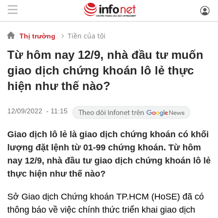
Tiền của tôi
Thị trường
Từ hôm nay 12/9, nhà đầu tư muốn
giao dịch chứng khoán lô lẻ thực
hiện như thế nào?
12/09/2022 - 11:15
Giao dịch lô lẻ là giao dịch chứng khoán có khối
lượng đặt lệnh từ 01-99 chứng khoán. Từ hôm
nay 12/9, nhà đầu tư giao dịch chứng khoán lô lẻ
thực hiện như thế nào?
Sở Giao dịch Chứng khoán TP.HCM (HoSE) đã có
thông báo về việc chính thức triển khai giao dịch