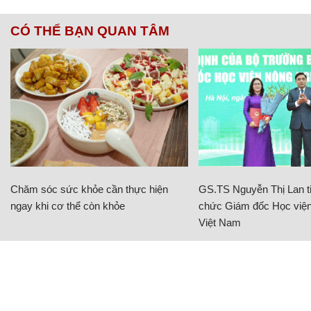
CÓ THỂ BẠN QUAN TÂM
Chăm sóc sức khỏe cần thực hiện
GS.TS Nguyễn Thị Lan ti
ngay khi cơ thể còn khỏe
chức Giám đốc Học viện
Việt Nam