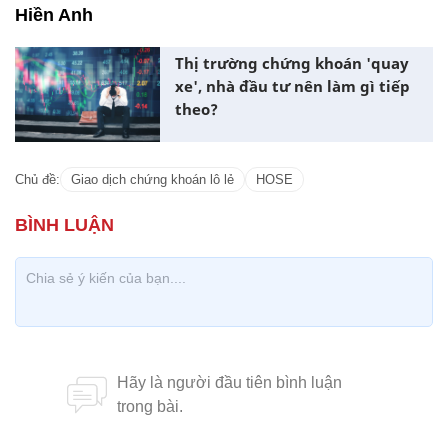
Hiền Anh
Thị trường chứng khoán 'quay
xe', nhà đầu tư nên làm gì tiếp
theo?
Chủ đề:
Giao dịch chứng khoán lô lẻ
HOSE