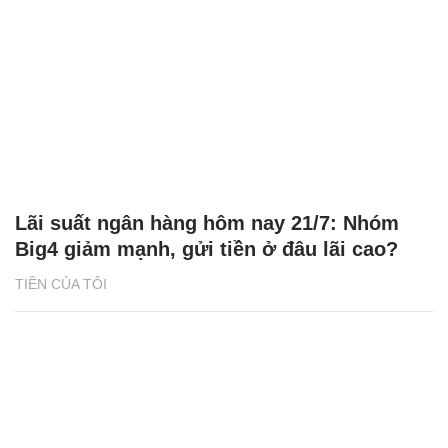
Lãi suất ngân hàng hôm nay 21/7: Nhóm
Big4 giảm mạnh, gửi tiền ở đâu lãi cao?
TIỀN CỦA TÔI