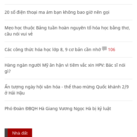
20 số điện thoại ma ám bạn không bao giờ nên gọi
Mẹo học thuộc Bảng tuần hoàn nguyên tố hóa học bằng thơ,
câu nói vui vẻ
Các công thức hóa học lớp 8, 9 cơ bản cần nhớ
106
Hàng ngàn người Mỹ ân hận vì tiêm vắc xin HPV: Bác sĩ nói
gì?
Ấn tượng ngày hội văn hóa - thể thao mừng Quốc khánh 2/9
ở Hải Hậu
Phó Đoàn ĐBQH Hà Giang Vương Ngọc Hà bị kỷ luật
Nhà đất