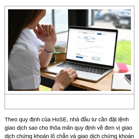
Theo quy định của HoSE, nhà đầu tư cần đặt lệnh
giao dịch sao cho thỏa mãn quy định về đơn vị giao
dịch chứng khoán lô chẵn và giao dịch chứng khoán