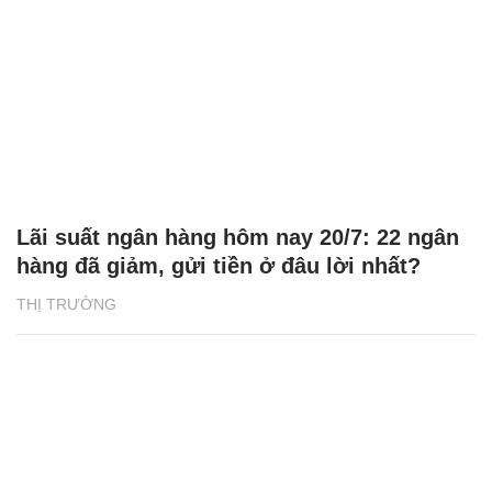
Lãi suất ngân hàng hôm nay 20/7: 22 ngân
hàng đã giảm, gửi tiền ở đâu lời nhất?
THỊ TRƯỜNG