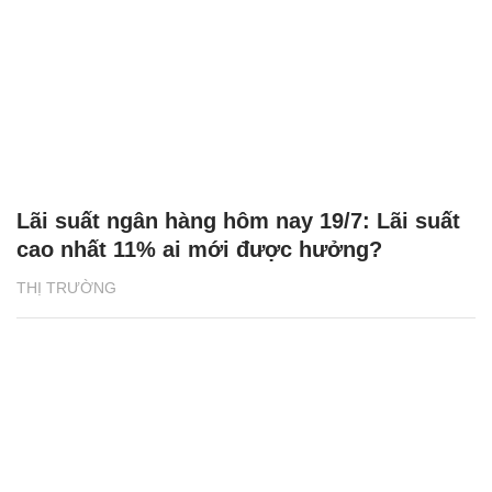
Lãi suất ngân hàng hôm nay 19/7: Lãi suất
cao nhất 11% ai mới được hưởng?
THỊ TRƯỜNG