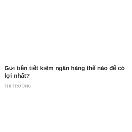
Gửi tiền tiết kiệm ngân hàng thế nào để có
lợi nhất?
THỊ TRƯỜNG