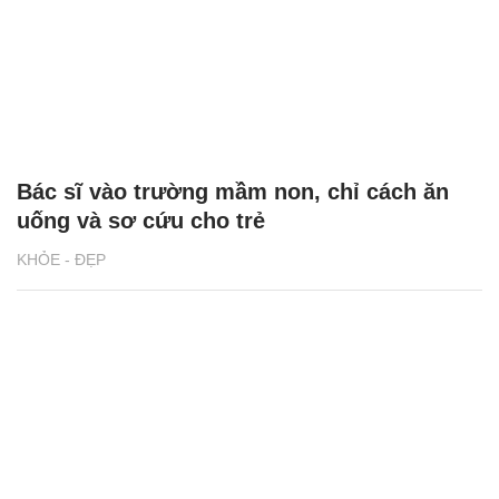
Bác sĩ vào trường mầm non, chỉ cách ăn
uống và sơ cứu cho trẻ
KHỎE - ĐẸP