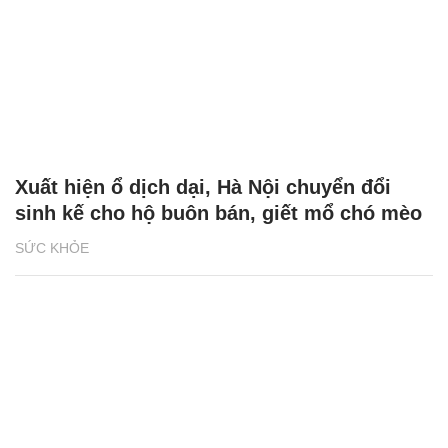
Xuất hiện ổ dịch dại, Hà Nội chuyển đổi
sinh kế cho hộ buôn bán, giết mổ chó mèo
SỨC KHỎE