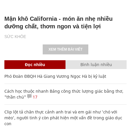
Mận khô California - món ăn nhẹ nhiều
dưỡng chất, thơm ngon và tiện lợi
SỨC KHỎE
XEM THÊM BÀI VIẾT
Đọc nhiều
Bình luận nhiều
Phó Đoàn ĐBQH Hà Giang Vương Ngọc Hà bị kỷ luật
Cách học thuộc nhanh Bảng công thức lượng giác bằng thơ,
"thần chú"
17
Clip lột tả chân thực cảnh anh trai và em gái như 'chó với
mèo', người tinh ý còn phát hiện một vấn đề trong giáo dục
con