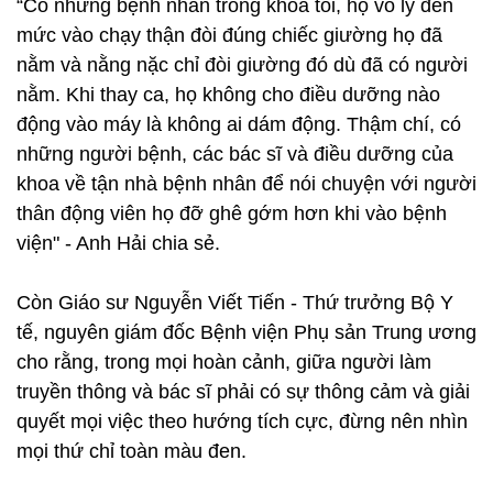
“Có những bệnh nhân trong khoa tôi, họ vô lý đến
mức vào chạy thận đòi đúng chiếc giường họ đã
nằm và nằng nặc chỉ đòi giường đó dù đã có người
nằm. Khi thay ca, họ không cho điều dưỡng nào
động vào máy là không ai dám động. Thậm chí, có
những người bệnh, các bác sĩ và điều dưỡng của
khoa về tận nhà bệnh nhân để nói chuyện với người
thân động viên họ đỡ ghê gớm hơn khi vào bệnh
viện" - Anh Hải chia sẻ.
Còn Giáo sư Nguyễn Viết Tiến - Thứ trưởng Bộ Y
tế, nguyên giám đốc Bệnh viện Phụ sản Trung ương
cho rằng, trong mọi hoàn cảnh, giữa người làm
truyền thông và bác sĩ phải có sự thông cảm và giải
quyết mọi việc theo hướng tích cực, đừng nên nhìn
mọi thứ chỉ toàn màu đen.