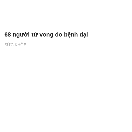
68 người tử vong do bệnh dại
SỨC KHỎE