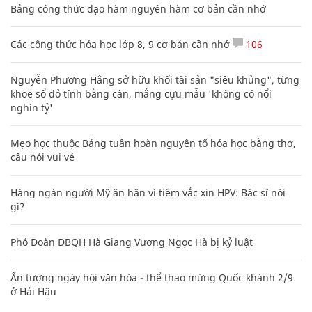
Bảng công thức đạo hàm nguyên hàm cơ bản cần nhớ
Các công thức hóa học lớp 8, 9 cơ bản cần nhớ
106
Nguyễn Phương Hằng sở hữu khối tài sản "siêu khủng", từng
khoe sổ đỏ tính bằng cân, mắng cựu mẫu 'không có nổi
nghìn tỷ'
Mẹo học thuộc Bảng tuần hoàn nguyên tố hóa học bằng thơ,
câu nói vui vẻ
Hàng ngàn người Mỹ ân hận vì tiêm vắc xin HPV: Bác sĩ nói
gì?
Phó Đoàn ĐBQH Hà Giang Vương Ngọc Hà bị kỷ luật
Ấn tượng ngày hội văn hóa - thể thao mừng Quốc khánh 2/9
ở Hải Hậu