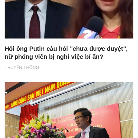
Hỏi ông Putin câu hỏi "chưa được duyệt",
nữ phóng viên bị nghỉ việc bí ẩn?
TRUYỀN THÔNG