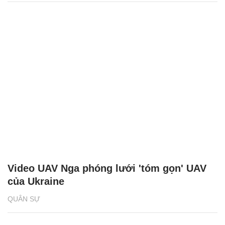
Video UAV Nga phóng lưới 'tóm gọn' UAV
của Ukraine
QUÂN SỰ