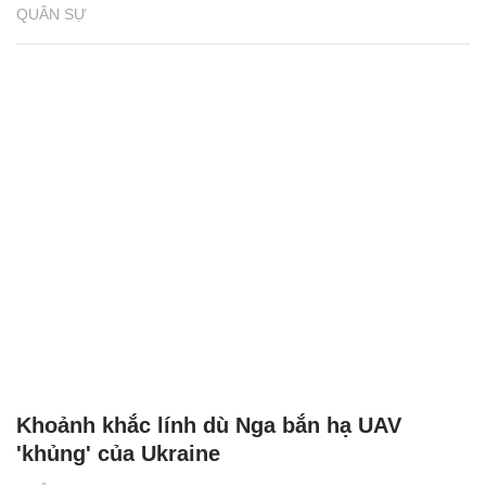
QUÂN SỰ
Khoảnh khắc lính dù Nga bắn hạ UAV
'khủng' của Ukraine