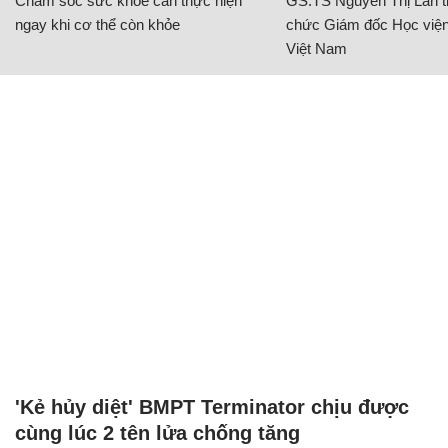
Chăm sóc sức khỏe cần thực hiện
GS.TS Nguyễn Thị Lan ti
ngay khi cơ thể còn khỏe
chức Giám đốc Học viện
Việt Nam
'Kẻ hủy diệt' BMPT Terminator chịu được
cùng lúc 2 tên lửa chống tăng