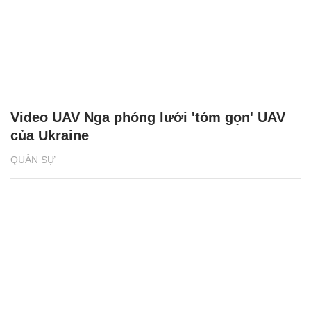
Video UAV Nga phóng lưới 'tóm gọn' UAV
của Ukraine
QUÂN SỰ