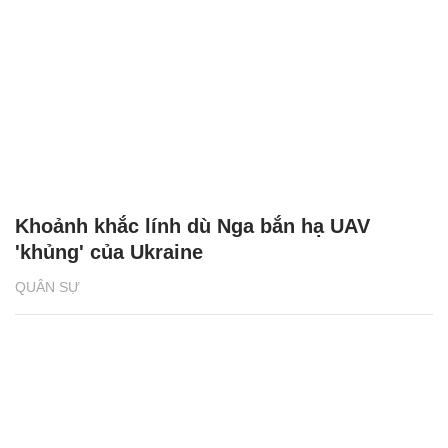
Khoảnh khắc lính dù Nga bắn hạ UAV
'khủng' của Ukraine
QUÂN SỰ