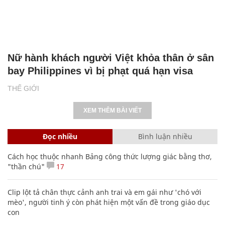
Nữ hành khách người Việt khỏa thân ở sân
bay Philippines vì bị phạt quá hạn visa
THẾ GIỚI
XEM THÊM BÀI VIẾT
Đọc nhiều
Bình luận nhiều
Cách học thuộc nhanh Bảng công thức lượng giác bằng thơ,
"thần chú"
17
Clip lột tả chân thực cảnh anh trai và em gái như 'chó với
mèo', người tinh ý còn phát hiện một vấn đề trong giáo dục
con