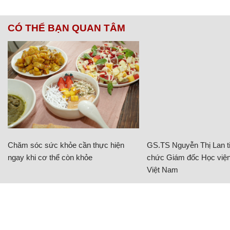
CÓ THỂ BẠN QUAN TÂM
Chăm sóc sức khỏe cần thực hiện
GS.TS Nguyễn Thị Lan ti
ngay khi cơ thể còn khỏe
chức Giám đốc Học viện
Việt Nam