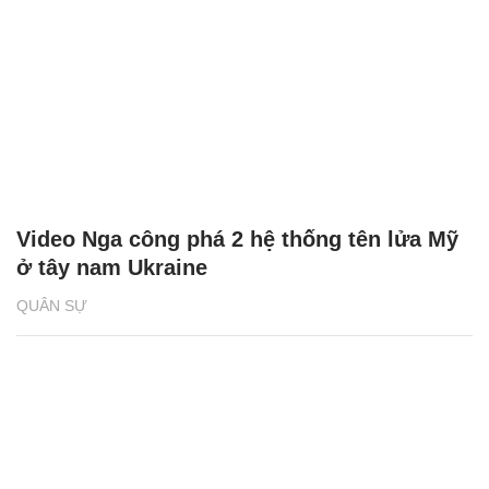
Video Nga công phá 2 hệ thống tên lửa Mỹ
ở tây nam Ukraine
QUÂN SỰ