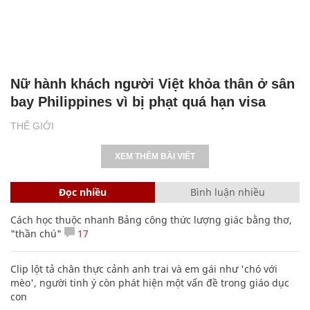
Nữ hành khách người Việt khỏa thân ở sân
bay Philippines vì bị phạt quá hạn visa
THẾ GIỚI
XEM THÊM BÀI VIẾT
Đọc nhiều
Bình luận nhiều
Cách học thuộc nhanh Bảng công thức lượng giác bằng thơ,
"thần chú"
17
Clip lột tả chân thực cảnh anh trai và em gái như 'chó với
mèo', người tinh ý còn phát hiện một vấn đề trong giáo dục
con