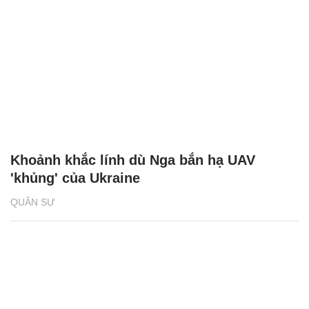
Khoảnh khắc lính dù Nga bắn hạ UAV
'khủng' của Ukraine
QUÂN SỰ