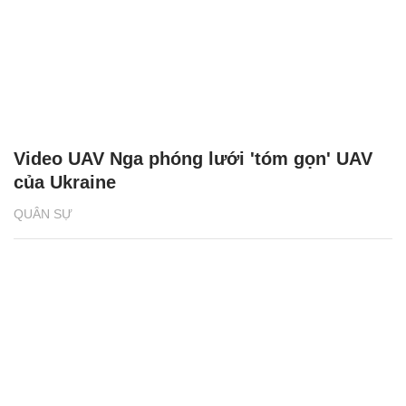
Video UAV Nga phóng lưới 'tóm gọn' UAV
của Ukraine
QUÂN SỰ