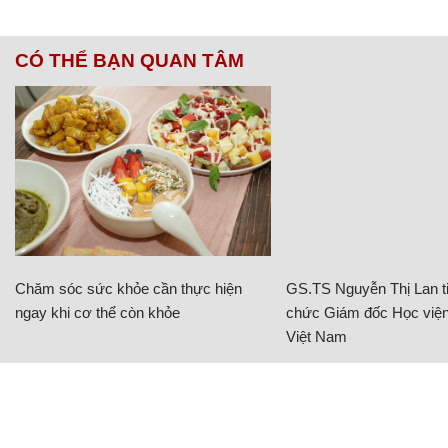
CÓ THỂ BẠN QUAN TÂM
Chăm sóc sức khỏe cần thực hiện
GS.TS Nguyễn Thị Lan ti
ngay khi cơ thể còn khỏe
chức Giám đốc Học viện
Việt Nam