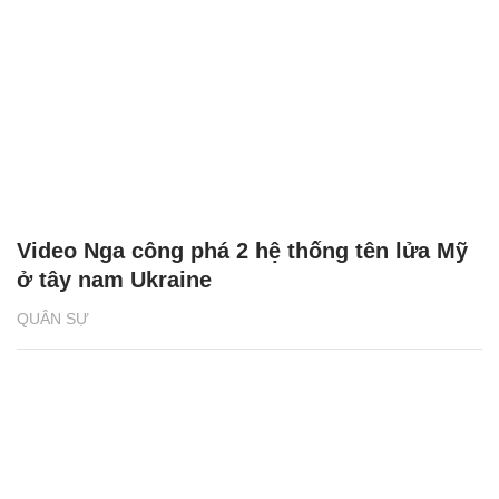
Video Nga công phá 2 hệ thống tên lửa Mỹ
ở tây nam Ukraine
QUÂN SỰ