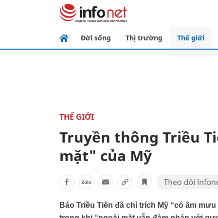
Đời sống
Thị trường
Thế giới
THẾ GIỚI
Truyền thông Triều Ti
mặt" của Mỹ
Báo Triều Tiên đã chỉ trích Mỹ “có âm mưu
trong khi “ngoài mặt vẫn đàm phán với gư