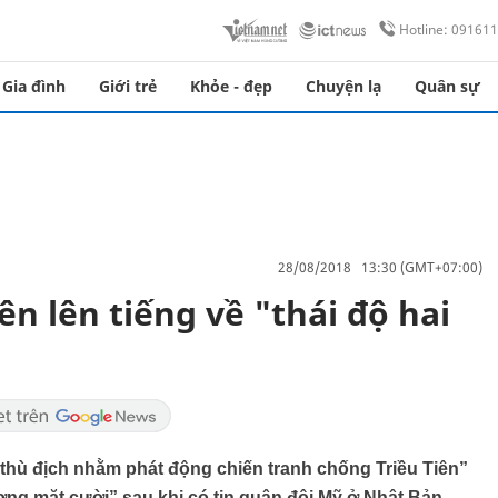
Hotline: 09161
Gia đình
Giới trẻ
Khỏe - đẹp
Chuyện lạ
Quân sự
28/08/2018 13:30 (GMT+07:00)
ên lên tiếng về "thái độ hai
 thù địch nhằm phát động chiến tranh chống Triều Tiên”
ơng mặt cười” sau khi có tin quân đội Mỹ ở Nhật Bản