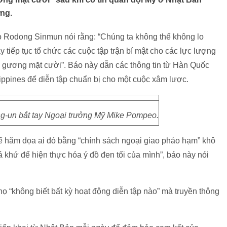
ỡng.
o Rodong Sinmun nói rằng: “Chúng ta không thể không lo
y tiếp tục tổ chức các cuộc tập trận bí mật cho các lực lượng
i gương mặt cười”. Báo này dẫn các thông tin từ Hàn Quốc
ippines để diễn tập chuẩn bị cho một cuộc xâm lược.
ng-un bắt tay Ngoại trưởng Mỹ Mike Pompeo.
hể hăm dọa ai đó bằng “chính sách ngoại giao pháo hạm” khô
 khứ để hiện thực hóa ý đồ đen tối của mình”, báo này nói
 “không biết bất kỳ hoạt động diễn tập nào” mà truyền thông