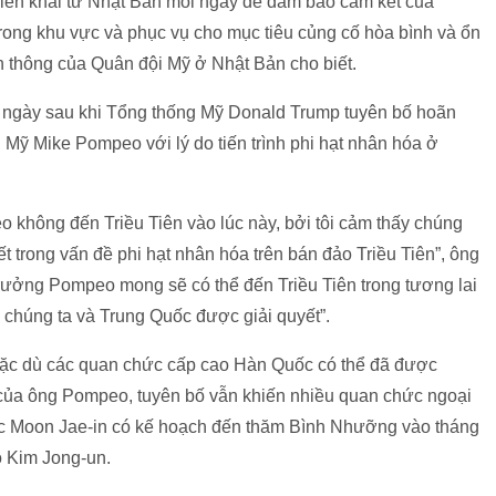
riển khai từ Nhật Bản mỗi ngày để đảm bảo cam kết của
trong khu vực và phục vụ cho mục tiêu củng cố hòa bình và ổn
n thông của Quân đội Mỹ ở Nhật Bản cho biết.
i ngày sau khi Tổng thống Mỹ Donald Trump tuyên bố hoãn
Mỹ Mike Pompeo với lý do tiến trình phi hạt nhân hóa ở
 không đến Triều Tiên vào lúc này, bởi tôi cảm thấy chúng
 trong vấn đề phi hạt nhân hóa trên bán đảo Triều Tiên”, ông
 trưởng Pompeo mong sẽ có thể đến Triều Tiên trong tương lai
a chúng ta và Trung Quốc được giải quyết”.
 mặc dù các quan chức cấp cao Hàn Quốc có thể đã được
 của ông Pompeo, tuyên bố vẫn khiến nhiều quan chức ngoại
c Moon Jae-in có kế hoạch đến thăm Bình Nhưỡng vào tháng
o Kim Jong-un.