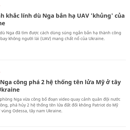
Ự
h khắc lính dù Nga bắn hạ UAV 'khủng' của
ne
 dù Nga đã tìm được cách dùng súng ngắn bắn hạ thành công
bay không người lái (UAV) mang chất nổ của Ukraine.
Ự
 Nga công phá 2 hệ thống tên lửa Mỹ ở tây
kraine
phòng Nga vừa công bố đoạn video quay cảnh quân đội nước
công, phá hủy 2 hệ thống tên lửa đất đối không Patriot do Mỹ
ở vùng Odessa, tây nam Ukraine.