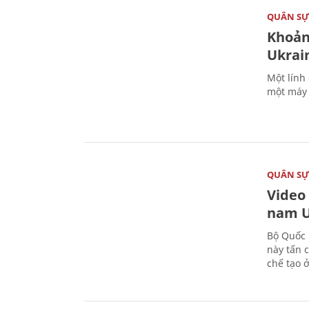
QUÂN S
Khoản
Ukrai
Một lính
một máy 
QUÂN S
Video
nam U
Bộ Quốc 
này tấn 
chế tạo 