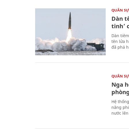
QUÂN S
Dàn t
tinh’ 
Dàn tiêm
tên lửa 
đã phá h
QUÂN S
Nga h
phòng
Hệ thống
năng phò
nước lên 