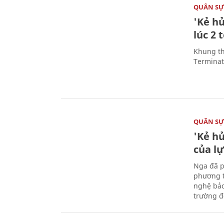
QUÂN S
'Kẻ h
lúc 2 
Khung th
Terminato
QUÂN S
'Kẻ h
của l
Nga đã p
phương t
nghệ bảo
trường đô