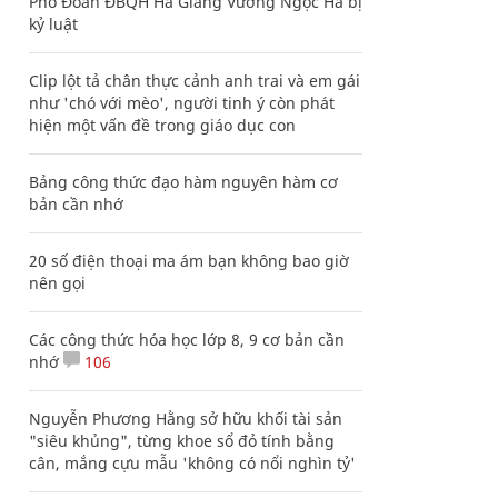
Phó Đoàn ĐBQH Hà Giang Vương Ngọc Hà bị
kỷ luật
Clip lột tả chân thực cảnh anh trai và em gái
như 'chó với mèo', người tinh ý còn phát
hiện một vấn đề trong giáo dục con
Bảng công thức đạo hàm nguyên hàm cơ
bản cần nhớ
20 số điện thoại ma ám bạn không bao giờ
nên gọi
Các công thức hóa học lớp 8, 9 cơ bản cần
nhớ
106
Nguyễn Phương Hằng sở hữu khối tài sản
"siêu khủng", từng khoe sổ đỏ tính bằng
cân, mắng cựu mẫu 'không có nổi nghìn tỷ'