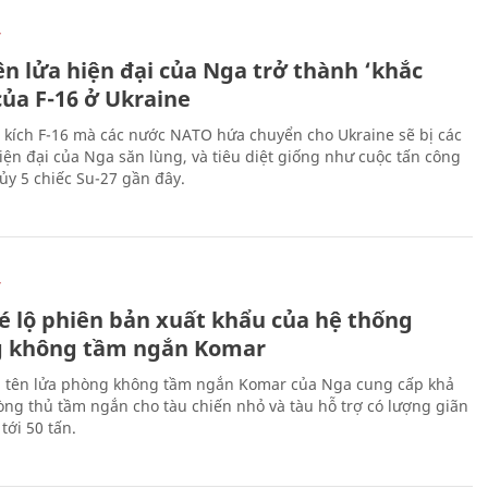
Ự
ên lửa hiện đại của Nga trở thành ‘khắc
của F-16 ở Ukraine
 kích F-16 mà các nước NATO hứa chuyển cho Ukraine sẽ bị các
hiện đại của Nga săn lùng, và tiêu diệt giống như cuộc tấn công
ủy 5 chiếc Su-27 gần đây.
Ự
é lộ phiên bản xuất khẩu của hệ thống
 không tầm ngắn Komar
 tên lửa phòng không tầm ngắn Komar của Nga cung cấp khả
ng thủ tầm ngắn cho tàu chiến nhỏ và tàu hỗ trợ có lượng giãn
tới 50 tấn.