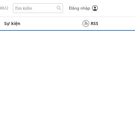
18822
Đăng nhập
Sự kiện
RSS