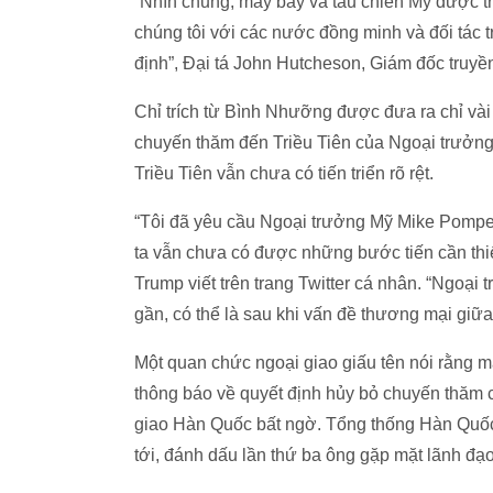
“Nhìn chung, máy bay và tàu chiến Mỹ được t
chúng tôi với các nước đồng minh và đối tác 
định”, Đại tá John Hutcheson, Giám đốc truyề
Chỉ trích từ Bình Nhưỡng được đưa ra chỉ và
chuyến thăm đến Triều Tiên của Ngoại trưởng 
Triều Tiên vẫn chưa có tiến triển rõ rệt.
“Tôi đã yêu cầu Ngoại trưởng Mỹ Mike Pompeo
ta vẫn chưa có được những bước tiến cần thiết
Trump viết trên trang Twitter cá nhân. “Ngoại
gần, có thể là sau khi vấn đề thương mại giữ
Một quan chức ngoại giao giấu tên nói rằng
thông báo về quyết định hủy bỏ chuyến thăm
giao Hàn Quốc bất ngờ. Tổng thống Hàn Quố
tới, đánh dấu lần thứ ba ông gặp mặt lãnh đạ