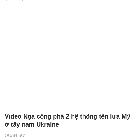
Video Nga công phá 2 hệ thống tên lửa Mỹ
ở tây nam Ukraine
QUÂN SỰ