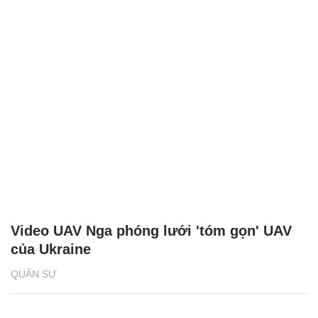
Video UAV Nga phóng lưới 'tóm gọn' UAV
của Ukraine
QUÂN SỰ