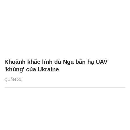
Khoảnh khắc lính dù Nga bắn hạ UAV
'khủng' của Ukraine
QUÂN SỰ