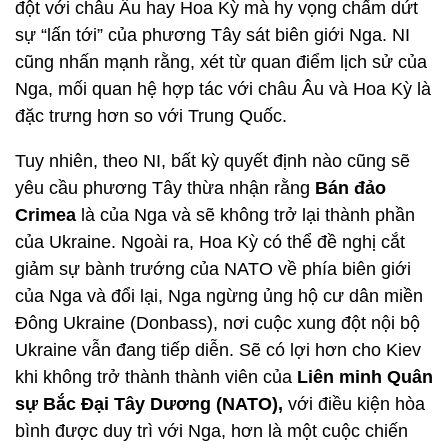
đột với châu Âu hay Hoa Kỳ mà hy vọng chấm dứt
sự “lấn tới” của phương Tây sát biên giới Nga. NI
cũng nhấn mạnh rằng, xét từ quan điểm lịch sử của
Nga, mối quan hệ hợp tác với châu Âu và Hoa Kỳ là
đặc trưng hơn so với Trung Quốc.
Tuy nhiên, theo NI, bất kỳ quyết định nào cũng sẽ
yêu cầu phương Tây thừa nhận rằng
Bán đảo
Crimea
là của Nga và sẽ không trở lại thành phần
của Ukraine. Ngoài ra, Hoa Kỳ có thể đề nghị cắt
giảm sự bành trướng của NATO về phía biên giới
của Nga và đổi lại, Nga ngừng ủng hộ cư dân miền
Đông Ukraine (Donbass), nơi cuộc xung đột nội bộ
Ukraine vẫn đang tiếp diễn. Sẽ có lợi hơn cho Kiev
khi không trở thành thành viên của
Liên minh Quân
sự Bắc Đại Tây Dương (NATO),
với điều kiện hòa
bình được duy trì với Nga, hơn là một cuộc chiến