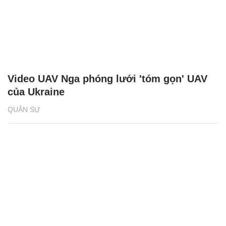
Video UAV Nga phóng lưới 'tóm gọn' UAV
của Ukraine
QUÂN SỰ