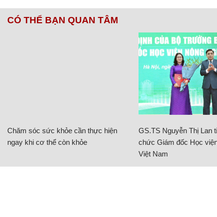
CÓ THỂ BẠN QUAN TÂM
Chăm sóc sức khỏe cần thực hiện
GS.TS Nguyễn Thị Lan ti
ngay khi cơ thể còn khỏe
chức Giám đốc Học viện
Việt Nam