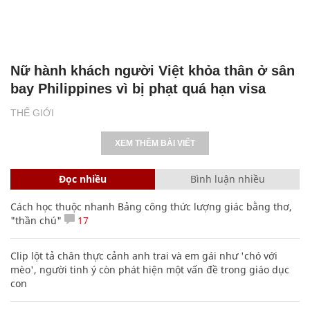
Nữ hành khách người Việt khỏa thân ở sân
bay Philippines vì bị phạt quá hạn visa
THẾ GIỚI
XEM THÊM BÀI VIẾT
Đọc nhiều
Bình luận nhiều
Cách học thuộc nhanh Bảng công thức lượng giác bằng thơ,
"thần chú"
17
Clip lột tả chân thực cảnh anh trai và em gái như 'chó với
mèo', người tinh ý còn phát hiện một vấn đề trong giáo dục
con