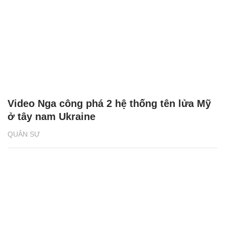
Video Nga công phá 2 hệ thống tên lửa Mỹ
ở tây nam Ukraine
QUÂN SỰ