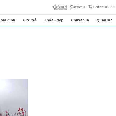
Hotline: 09161
Gia đình
Giới trẻ
Khỏe - đẹp
Chuyện lạ
Quân sự