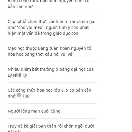
Bảng công thức đạo hàm nguyên hàm cơ
bản cần nhớ
Clip lột tả chân thực cảnh anh trai và em gái
như 'chó với mèo', người tinh ý còn phát
hiện một vấn đề trong giáo dục con
Mẹo học thuộc Bảng tuần hoàn nguyên tố
hóa học bằng thơ, câu nói vui vẻ
Nhiều điểm bất thường ở bằng đại học của
Lý Nhã Kỳ
Các công thức hóa học lớp 8, 9 cơ bản cần
nhớ
106
Người lãng mạn cuối cùng
Truy nã kẻ giết bạn thân rồi chôn ngồi dưới
bãi cát