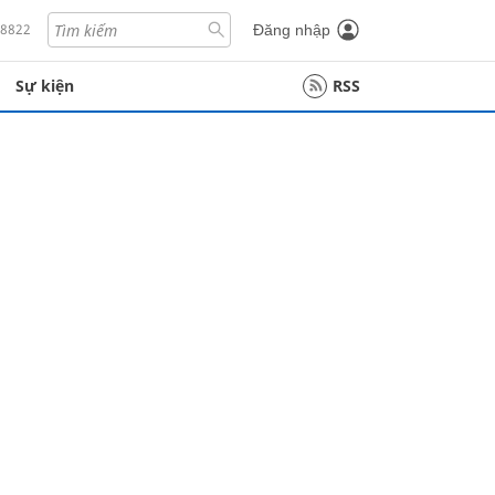
18822
Đăng nhập
Sự kiện
RSS