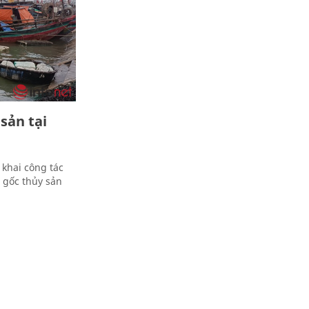
sản tại
 khai công tác
n gốc thủy sản