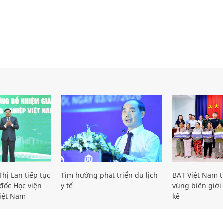
hị Lan tiếp tục
Tìm hướng phát triển du lịch
BAT Việt Nam t
đốc Học viện
y tế
vùng biên giới 
iệt Nam
kế