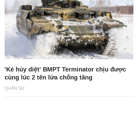
'Kẻ hủy diệt' BMPT Terminator chịu được
cùng lúc 2 tên lửa chống tăng
QUÂN SỰ