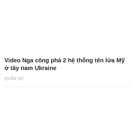
Video Nga công phá 2 hệ thống tên lửa Mỹ
ở tây nam Ukraine
QUÂN SỰ