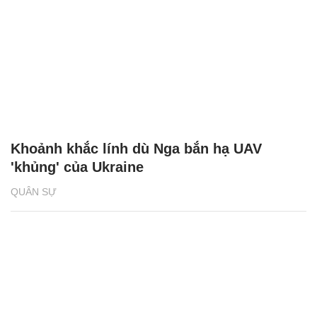
Khoảnh khắc lính dù Nga bắn hạ UAV
'khủng' của Ukraine
QUÂN SỰ