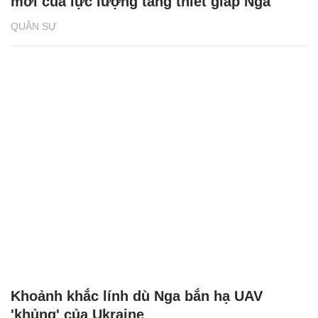
mới của lực lượng tăng thiết giáp Nga
QUÂN SỰ
Khoảnh khắc lính dù Nga bắn hạ UAV
'khủng' của Ukraine