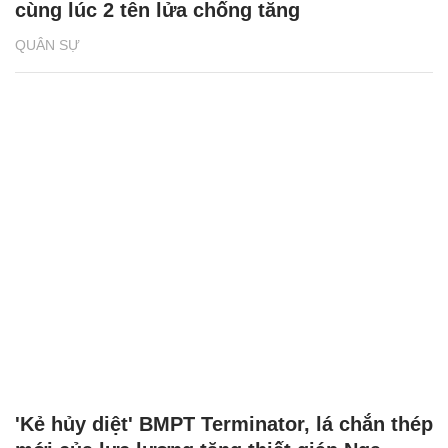
cùng lúc 2 tên lửa chống tăng
QUÂN SỰ
'Kẻ hủy diệt' BMPT Terminator, lá chắn thép