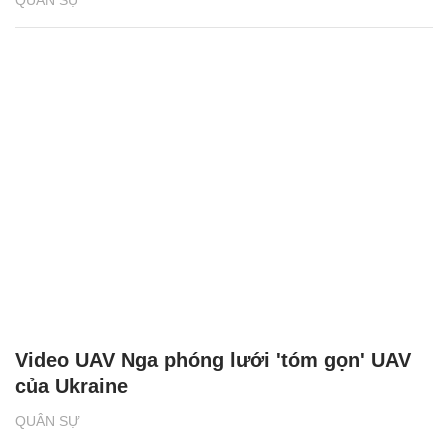
QUÂN SỰ
Video UAV Nga phóng lưới 'tóm gọn' UAV
của Ukraine
QUÂN SỰ