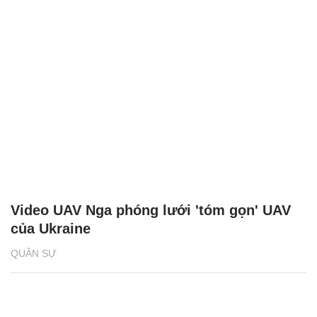
Video UAV Nga phóng lưới 'tóm gọn' UAV
của Ukraine
QUÂN SỰ