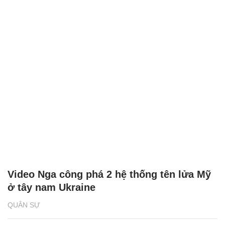
Video Nga công phá 2 hệ thống tên lửa Mỹ
ở tây nam Ukraine
QUÂN SỰ