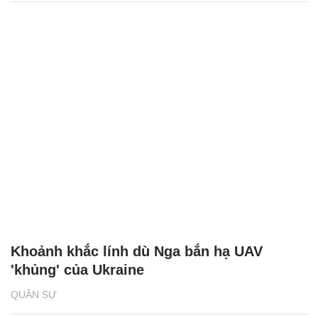
Khoảnh khắc lính dù Nga bắn hạ UAV
'khủng' của Ukraine
QUÂN SỰ