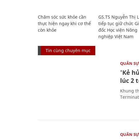
Chăm sóc sức khỏe cần
GS.TS Nguyễn Thị 
thực hiện ngay khi cơ thể
tiếp tục giữ chức 
còn khỏe
đốc Học viện Nông
nghiệp Việt Nam
Tin cùng chuyên mục
QUÂN S
'Kẻ h
lúc 2 
Khung th
Terminato
QUÂN S