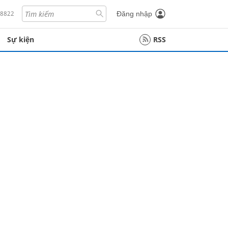
18822
Đăng nhập
Sự kiện
RSS