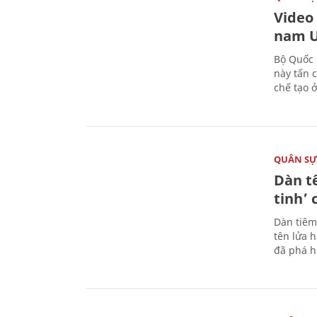
Video
nam U
Bộ Quốc 
này tấn 
chế tạo 
QUÂN S
Dàn t
tinh’ 
Dàn tiêm
tên lửa 
đã phá h