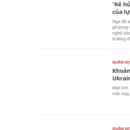
'Kẻ h
của l
Nga đã p
phương t
nghệ bảo
trường đô
QUÂN S
Khoản
Ukrai
Một lính
một máy 
QUÂN S