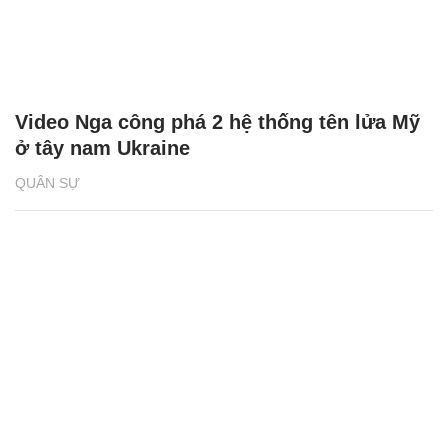
Video Nga công phá 2 hệ thống tên lửa Mỹ
ở tây nam Ukraine
QUÂN SỰ