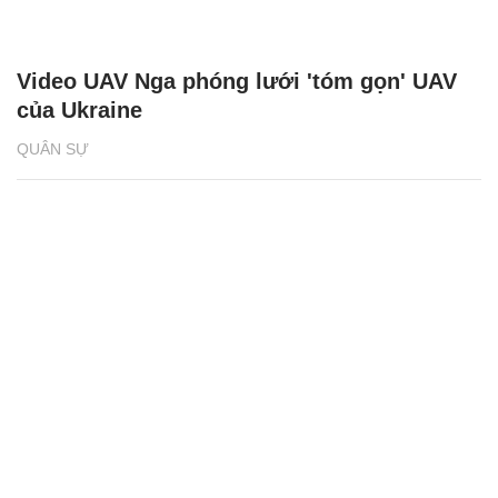
Video UAV Nga phóng lưới 'tóm gọn' UAV
của Ukraine
QUÂN SỰ