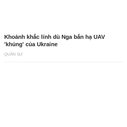
Khoảnh khắc lính dù Nga bắn hạ UAV
'khủng' của Ukraine
QUÂN SỰ