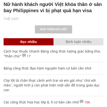
Nữ hành khách người Việt khỏa thân ở sân
bay Philippines vì bị phạt quá hạn visa
THẾ GIỚI
XEM THÊM BÀI VIẾT
Đọc nhiều
Bình luận nhiều
Cách học thuộc nhanh Bảng công thức lượng giác bằng thơ,
"thần chú"
17
Bảng công thức đạo hàm nguyên hàm cơ bản cần nhớ
Clip lột tả chân thực cảnh anh trai và em gái như 'chó với
mèo', người tinh ý còn phát hiện một vấn đề trong giáo dục
con
Các công thức hóa học lớp 8, 9 cơ bản cần nhớ
106