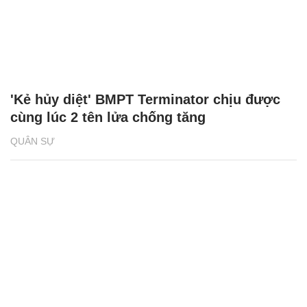
'Kẻ hủy diệt' BMPT Terminator chịu được
cùng lúc 2 tên lửa chống tăng
QUÂN SỰ