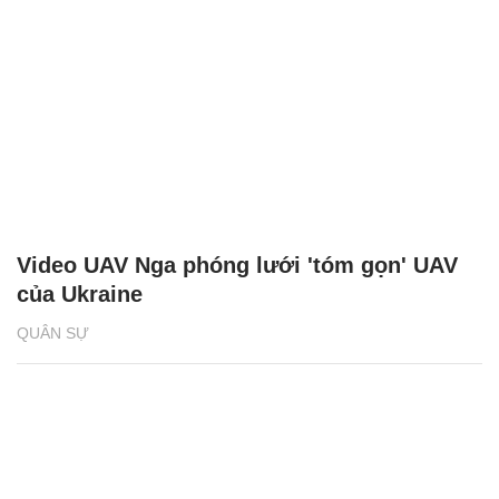
Video UAV Nga phóng lưới 'tóm gọn' UAV
của Ukraine
QUÂN SỰ