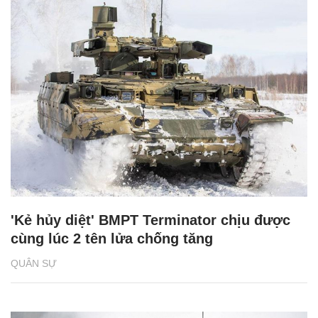
'Kẻ hủy diệt' BMPT Terminator chịu được
cùng lúc 2 tên lửa chống tăng
QUÂN SỰ