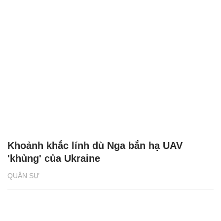
Khoảnh khắc lính dù Nga bắn hạ UAV
'khủng' của Ukraine
QUÂN SỰ