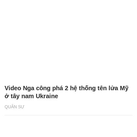
Video Nga công phá 2 hệ thống tên lửa Mỹ
ở tây nam Ukraine
QUÂN SỰ