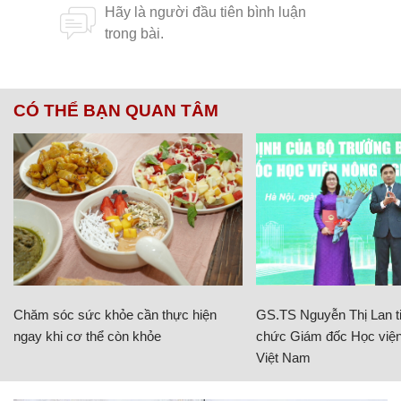
CÓ THỂ BẠN QUAN TÂM
Chăm sóc sức khỏe cần thực hiện
GS.TS Nguyễn Thị Lan ti
ngay khi cơ thể còn khỏe
chức Giám đốc Học viện
Việt Nam