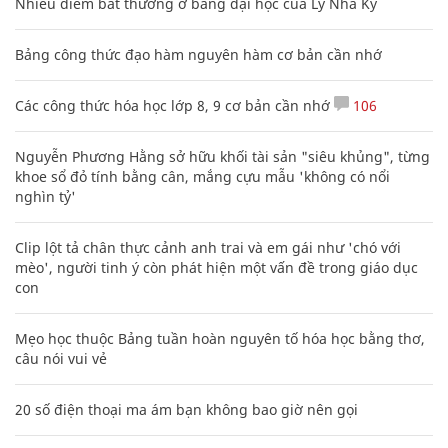
Nhiều điểm bất thường ở bằng đại học của Lý Nhã Kỳ
Bảng công thức đạo hàm nguyên hàm cơ bản cần nhớ
Các công thức hóa học lớp 8, 9 cơ bản cần nhớ
106
Nguyễn Phương Hằng sở hữu khối tài sản "siêu khủng", từng
khoe sổ đỏ tính bằng cân, mắng cựu mẫu 'không có nổi
nghìn tỷ'
Clip lột tả chân thực cảnh anh trai và em gái như 'chó với
mèo', người tinh ý còn phát hiện một vấn đề trong giáo dục
con
Mẹo học thuộc Bảng tuần hoàn nguyên tố hóa học bằng thơ,
câu nói vui vẻ
20 số điện thoại ma ám bạn không bao giờ nên gọi