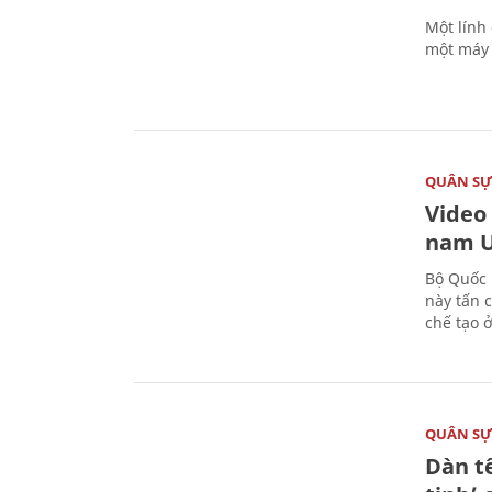
Một lính
một máy 
QUÂN S
Video
nam U
Bộ Quốc 
này tấn 
chế tạo 
QUÂN S
Dàn t