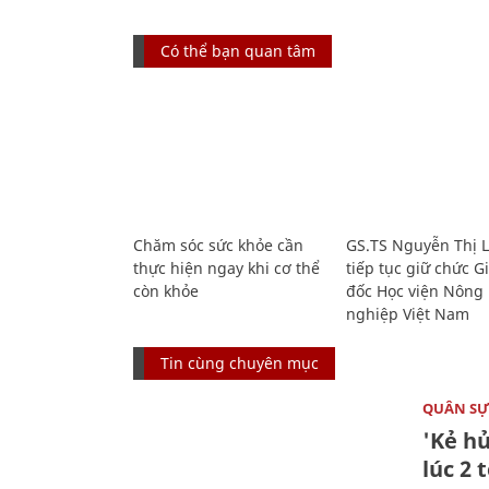
Có thể bạn quan tâm
Chăm sóc sức khỏe cần
GS.TS Nguyễn Thị 
thực hiện ngay khi cơ thể
tiếp tục giữ chức 
còn khỏe
đốc Học viện Nông
nghiệp Việt Nam
Tin cùng chuyên mục
QUÂN S
'Kẻ h
lúc 2 