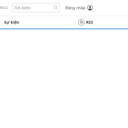
18822
Đăng nhập
Sự kiện
RSS