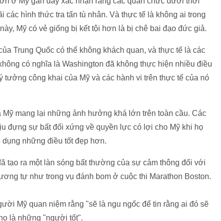
lớn ở Mỹ gần đây xác nhận rằng các quan chức dưới thời
các hình thức tra tấn tù nhân. Và thực tế là không ai trong
 này, Mỹ có vẻ giống bị kết tội hơn là bị chê bai đạo đức giả.
của Trung Quốc có thể không khách quan, và thực tế là các
 không có nghĩa là Washington đã không thực hiện nhiều điều
 tưởng công khai của Mỹ và các hành vi trên thực tế của nó
a Mỹ mang lại những ảnh hưởng khá lớn trên toàn cầu. Các
u đựng sự bất đối xứng về quyền lực có lợi cho Mỹ khi họ
 dụng những điều tốt đẹp hơn.
ã tạo ra một làn sóng bất thường của sự cảm thông đối với
tương tự như trong vụ đánh bom ở cuộc thi Marathon Boston.
gười Mỹ quan niệm rằng "sẽ là ngu ngốc để tin rằng ai đó sẽ
họ là những "người tốt".