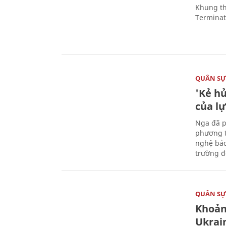
Khung th
Terminato
QUÂN S
'Kẻ h
của l
Nga đã p
phương t
nghệ bảo
trường đô
QUÂN S
Khoản
Ukrai