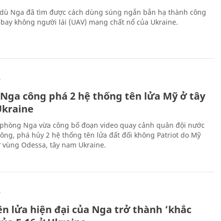
 dù Nga đã tìm được cách dùng súng ngắn bắn hạ thành công
bay không người lái (UAV) mang chất nổ của Ukraine.
Ự
 Nga công phá 2 hệ thống tên lửa Mỹ ở tây
kraine
phòng Nga vừa công bố đoạn video quay cảnh quân đội nước
công, phá hủy 2 hệ thống tên lửa đất đối không Patriot do Mỹ
ở vùng Odessa, tây nam Ukraine.
Ự
ên lửa hiện đại của Nga trở thành ‘khắc