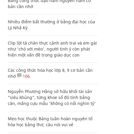
Bảng công thức đạo hàm nguyên hàm cơ
bản cần nhớ
Nhiều điểm bất thường ở bằng đại học của
Lý Nhã Kỳ
Clip lột tả chân thực cảnh anh trai và em gái
như 'chó với mèo', người tinh ý còn phát
hiện một vấn đề trong giáo dục con
Các công thức hóa học lớp 8, 9 cơ bản cần
nhớ
106
Nguyễn Phương Hằng sở hữu khối tài sản
"siêu khủng", từng khoe sổ đỏ tính bằng
cân, mắng cựu mẫu 'không có nổi nghìn tỷ'
Mẹo học thuộc Bảng tuần hoàn nguyên tố
hóa học bằng thơ, câu nói vui vẻ