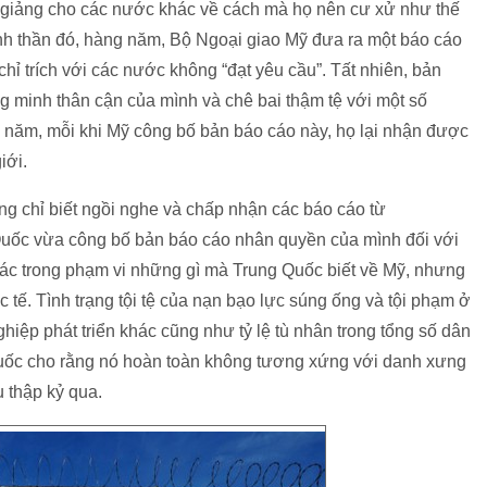
 giảng cho các nước khác về cách mà họ nên cư xử như thế
inh thần đó, hàng năm, Bộ Ngoại giao Mỹ đưa ra một báo cáo
hỉ trích với các nước không “đạt yêu cầu”. Tất nhiên, bản
g minh thân cận của mình và chê bai thậm tệ với một số
 năm, mỗi khi Mỹ công bố bản báo cáo này, họ lại nhận được
iới.
g chỉ biết ngồi nghe và chấp nhận các báo cáo từ
Quốc vừa công bố bản báo cáo nhân quyền của mình đối với
xác trong phạm vi những gì mà Trung Quốc biết về Mỹ, nhưng
ực tế. Tình trạng tội tệ của nạn bạo lực súng ống và tội phạm ở
ệp phát triển khác cũng như tỷ lệ tù nhân trong tổng số dân
 Quốc cho rằng nó hoàn toàn không tương xứng với danh xưng
 thập kỷ qua.