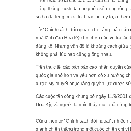
Thêm vào đó là các báo cáo của cả hai đảng 
Tổng thống Bush đã cho phép sử dụng rộng rãi 
số họ đã từng bị kết tội hoặc bị truy tố, ở điểm
Tờ "Chính sách đối ngoại" cho rằng, báo cáo 
nhà lãnh đạo Hoa Kỳ cho phép các vụ tra tấn
đáng kể. Nhưng vấn đề là khoảng cách giữa lý
không phải lúc nào cũng giống nhau.
Trên thực tế, các bản báo cáo nhân quyền củ
quốc gia nhỏ hơn và yếu hơn có xu hướng chị
được Mỹ thuyết phục rằng quyền lực được sử
Các cuộc tấn công khủng bố ngày 11/9/2001 đ
Hoa Kỳ, và người ta nhìn thấy một phản ứng 
Cũng theo tờ "Chính sách đối ngoại", nhiều n
giành chiến thắng trong một cuộc chiến chỉ vì 