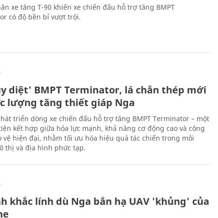
ân xe tăng T-90 khiến xe chiến đấu hỗ trợ tăng BMPT
r có độ bền bỉ vượt trội.
Ự
ủy diệt' BMPT Terminator, lá chắn thép mới
ực lượng tăng thiết giáp Nga
hát triển dòng xe chiến đấu hỗ trợ tăng BMPT Terminator – một
iện kết hợp giữa hỏa lực mạnh, khả năng cơ động cao và công
 vệ hiện đại, nhằm tối ưu hóa hiệu quả tác chiến trong môi
 thị và địa hình phức tạp.
Ự
h khắc lính dù Nga bắn hạ UAV 'khủng' của
ne