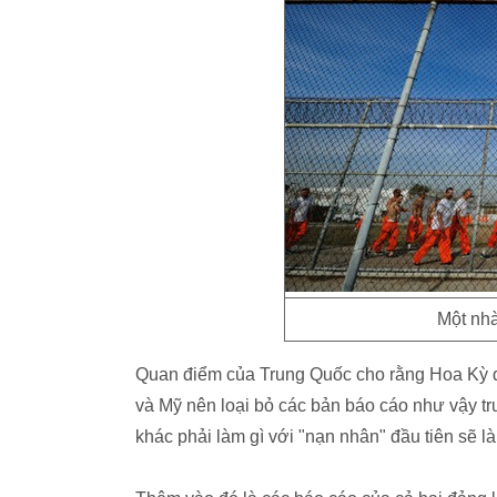
Một nhà
Quan điểm của Trung Quốc cho rằng Hoa Kỳ đan
và Mỹ nên loại bỏ các bản báo cáo như vậy t
khác phải làm gì với "nạn nhân" đầu tiên sẽ l