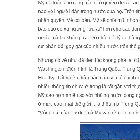
Mỹ đã luôn cho rằng mình có quyền được rao
nào với người dân trong nước của họ. Trên t
nhân quyền. Về cơ bản, Mỹ sẽ chĩa mũi nhọn c
báo cáo có xu hướng “ưu ái” hơn cho các đồn
nước mà họ không ưa. Đó chính là lý do hàng
sự phản đối gay gắt của nhiều nước trên thế g
Nhưng có vẻ như đã đến lúc không phải ai cũn
Washington, điển hình là Trung Quốc. Trung 
Hoa Kỳ. Tất nhiên, bản báo cáo sẽ chỉ chính 
nhiều thông tin chứa ở trong là rất gần với th
Mỹ cao hơn nhiều so với những nước công nghi
ở mức cao nhất thế giới... là điều mà Trung
“Vùng đất của Tự do” mà Mỹ vẫn rêu rao nhiều