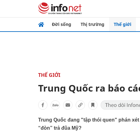
Đời sống
Thị trường
Thế giới
THẾ GIỚI
Trung Quốc ra báo cá
Trung Quốc đang "tập thói quen" phán xé
“đòn” trả đũa Mỹ?