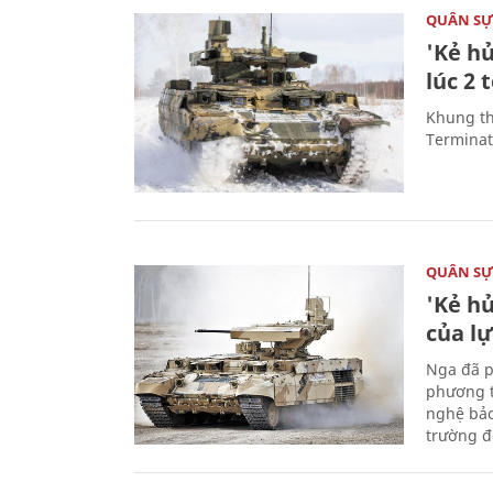
QUÂN S
'Kẻ h
lúc 2 
Khung th
Terminato
QUÂN S
'Kẻ h
của l
Nga đã p
phương t
nghệ bảo
trường đô