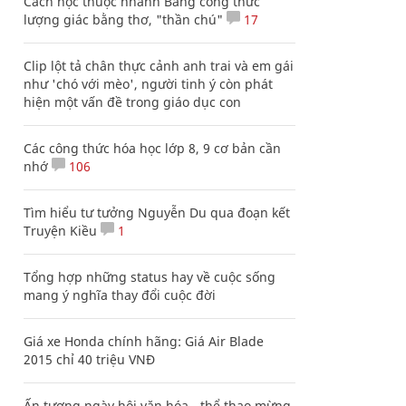
Cách học thuộc nhanh Bảng công thức
lượng giác bằng thơ, "thần chú"
17
Clip lột tả chân thực cảnh anh trai và em gái
như 'chó với mèo', người tinh ý còn phát
hiện một vấn đề trong giáo dục con
Các công thức hóa học lớp 8, 9 cơ bản cần
nhớ
106
Tìm hiểu tư tưởng Nguyễn Du qua đoạn kết
Truyện Kiều
1
Tổng hợp những status hay về cuộc sống
mang ý nghĩa thay đổi cuộc đời
Giá xe Honda chính hãng: Giá Air Blade
2015 chỉ 40 triệu VNĐ
Ấn tượng ngày hội văn hóa - thể thao mừng