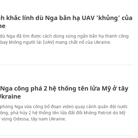
Ự
h khắc lính dù Nga bắn hạ UAV 'khủng' của
ne
 dù Nga đã tìm được cách dùng súng ngắn bắn hạ thành công
bay không người lái (UAV) mang chất nổ của Ukraine.
Ự
 Nga công phá 2 hệ thống tên lửa Mỹ ở tây
kraine
phòng Nga vừa công bố đoạn video quay cảnh quân đội nước
công, phá hủy 2 hệ thống tên lửa đất đối không Patriot do Mỹ
ở vùng Odessa, tây nam Ukraine.