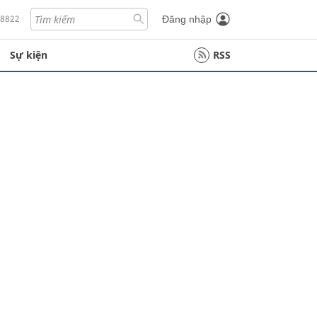
18822
Đăng nhập
Sự kiện
RSS