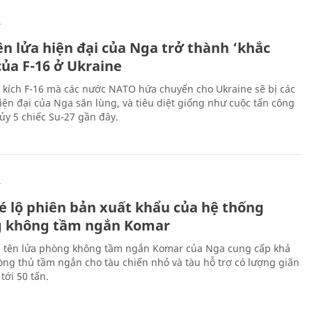
Ự
ên lửa hiện đại của Nga trở thành ‘khắc
của F-16 ở Ukraine
 kích F-16 mà các nước NATO hứa chuyển cho Ukraine sẽ bị các
hiện đại của Nga săn lùng, và tiêu diệt giống như cuộc tấn công
ủy 5 chiếc Su-27 gần đây.
Ự
é lộ phiên bản xuất khẩu của hệ thống
 không tầm ngắn Komar
 tên lửa phòng không tầm ngắn Komar của Nga cung cấp khả
ng thủ tầm ngắn cho tàu chiến nhỏ và tàu hỗ trợ có lượng giãn
tới 50 tấn.