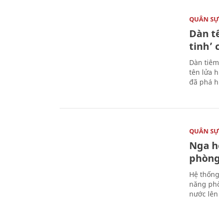
QUÂN S
Dàn t
tinh’ 
Dàn tiêm
tên lửa 
đã phá h
QUÂN S
Nga h
phòng
Hệ thống
năng phò
nước lên 