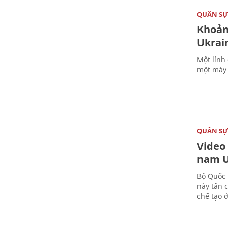
QUÂN S
Khoản
Ukrai
Một lính
một máy 
QUÂN S
Video
nam U
Bộ Quốc 
này tấn 
chế tạo 