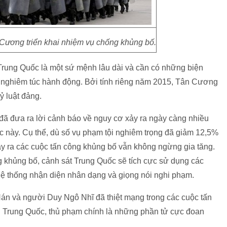
Cương triển khai nhiệm vụ chống khủng bố.
Trung Quốc là một sứ mệnh lâu dài và cần có những biện
 nghiêm túc hành động. Bởi tính riêng năm 2015, Tân Cương
ỷ luật đảng.
đã đưa ra lời cảnh báo về nguy cơ xảy ra ngày càng nhiều
c này. Cụ thể, dù số vụ phạm tội nghiêm trọng đã giảm 12,5%
y ra các cuộc tấn công khủng bố vẫn không ngừng gia tăng.
g khủng bố, cảnh sát Trung Quốc sẽ tích cực sử dụng các
 hệ thống nhận diện nhân dạng và giọng nói nghi phạm.
án và người Duy Ngô Nhĩ đã thiệt mạng trong các cuộc tấn
Trung Quốc, thủ phạm chính là những phần tử cực đoan