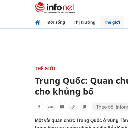
Đời sống
Thị trường
Thế giới
THẾ GIỚI
Trung Quốc: Quan ch
cho khủng bố
Một vài quan chức Trung Quốc ở vùng Tân
trong khu vực song chính quyền Bắc Kinh