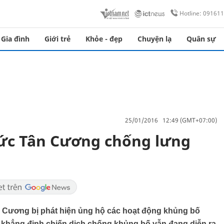
Hotline: 09161
Gia đình
Giới trẻ
Khỏe - đẹp
Chuyện lạ
Quân sự
25/01/2016 12:49 (GMT+07:00)
ức Tân Cương chống lưng
 Cương bị phát hiện ủng hộ các hoạt động khủng bố
 khẳng định chiến dịch chống khủng bố vẫn đang diễn ra