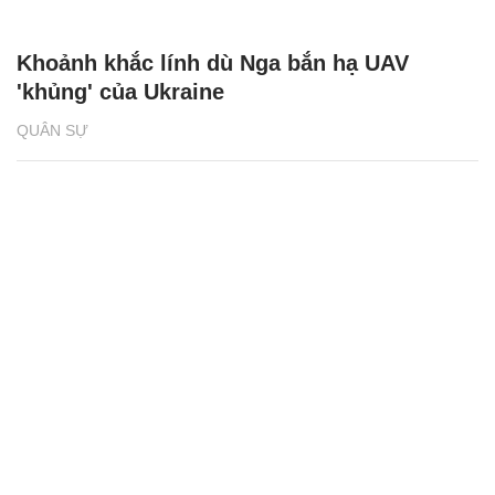
Khoảnh khắc lính dù Nga bắn hạ UAV
'khủng' của Ukraine
QUÂN SỰ