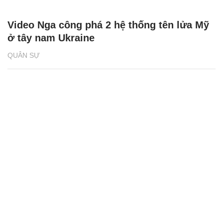
Video Nga công phá 2 hệ thống tên lửa Mỹ
ở tây nam Ukraine
QUÂN SỰ