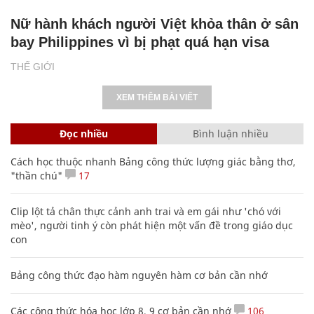
Nữ hành khách người Việt khỏa thân ở sân
bay Philippines vì bị phạt quá hạn visa
THẾ GIỚI
XEM THÊM BÀI VIẾT
Đọc nhiều
Bình luận nhiều
Cách học thuộc nhanh Bảng công thức lượng giác bằng thơ,
"thần chú"
17
Clip lột tả chân thực cảnh anh trai và em gái như 'chó với
mèo', người tinh ý còn phát hiện một vấn đề trong giáo dục
con
Bảng công thức đạo hàm nguyên hàm cơ bản cần nhớ
Các công thức hóa học lớp 8, 9 cơ bản cần nhớ
106