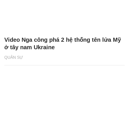
Video Nga công phá 2 hệ thống tên lửa Mỹ
ở tây nam Ukraine
QUÂN SỰ