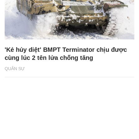
'Kẻ hủy diệt' BMPT Terminator chịu được
cùng lúc 2 tên lửa chống tăng
QUÂN SỰ