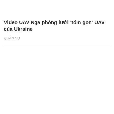
Video UAV Nga phóng lưới 'tóm gọn' UAV
của Ukraine
QUÂN SỰ