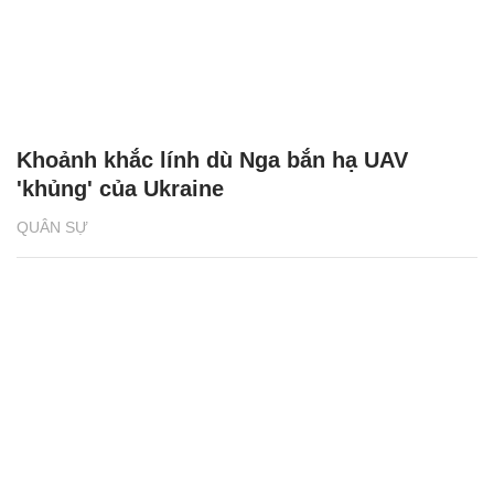
Khoảnh khắc lính dù Nga bắn hạ UAV
'khủng' của Ukraine
QUÂN SỰ