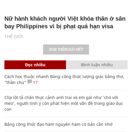
Nữ hành khách người Việt khỏa thân ở sân
bay Philippines vì bị phạt quá hạn visa
THẾ GIỚI
XEM THÊM BÀI VIẾT
Đọc nhiều
Bình luận nhiều
Cách học thuộc nhanh Bảng công thức lượng giác bằng thơ,
"thần chú"
17
Clip lột tả chân thực cảnh anh trai và em gái như 'chó với
mèo', người tinh ý còn phát hiện một vấn đề trong giáo dục
con
Bảng công thức đạo hàm nguyên hàm cơ bản cần nhớ