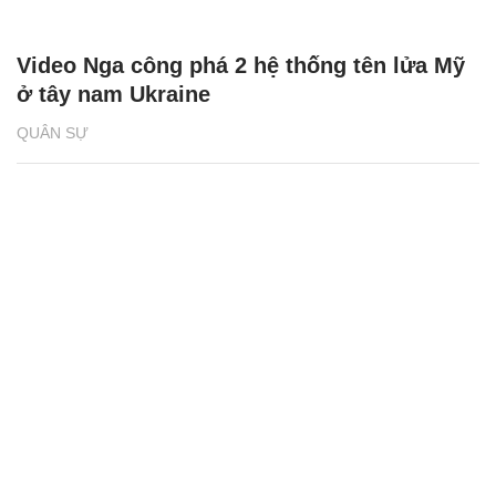
Video Nga công phá 2 hệ thống tên lửa Mỹ
ở tây nam Ukraine
QUÂN SỰ