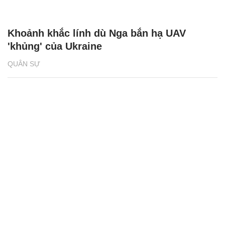
Khoảnh khắc lính dù Nga bắn hạ UAV
'khủng' của Ukraine
QUÂN SỰ