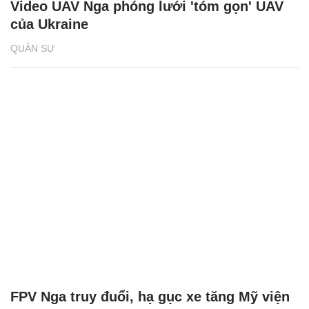
Video UAV Nga phóng lưới 'tóm gọn' UAV
của Ukraine
QUÂN SỰ
FPV Nga truy đuổi, hạ gục xe tăng Mỹ viện