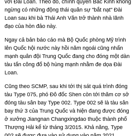
với Đài Loan. Theo đó, chính quyền Bắc Kinh không
ngừng có những động thái quân sự "bắt nạt" Đài
Loan sau khi bà Thái Anh Văn trở thành nhà lãnh
đạo của hòn đảo này.
Ngay cả bản báo cáo mà Bộ Quốc phòng Mỹ trình
lên Quốc hội nước này hồi năm ngoái cũng nhấn
mạnh quân đội Trung Quốc đang cho đóng một dàn
tàu tấn công đổ bộ hùng mạnh nhằm đe dọa Đài
Loan.
Cũng theo SCMP, sau khi tới thị sát quá trình đóng
tàu Type 075, phó Đô đốc Shen còn tới thăm cơ sở
đóng tàu sân bay Type 002. Type 002 sẽ là tàu sân
bay thứ 3 của Trung Quốc và hiện đang được đóng
ở xưởng Jiangnan Changxingdao thuộc thành phố
Thượng Hải kể từ tháng 3/2015. Khả năng, Type
002 sẽ được đưa vào sử dụng vào năm 2021.