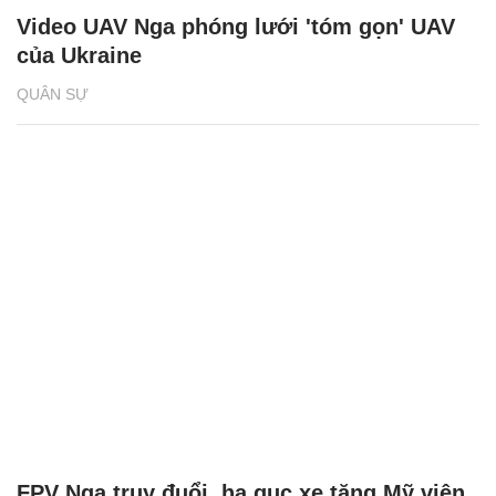
Video UAV Nga phóng lưới 'tóm gọn' UAV
của Ukraine
QUÂN SỰ
FPV Nga truy đuổi, hạ gục xe tăng Mỹ viện