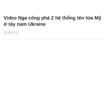
Video Nga công phá 2 hệ thống tên lửa Mỹ
ở tây nam Ukraine
QUÂN SỰ