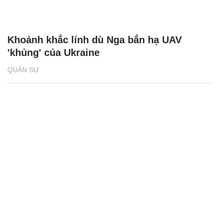
Khoảnh khắc lính dù Nga bắn hạ UAV
'khủng' của Ukraine
QUÂN SỰ