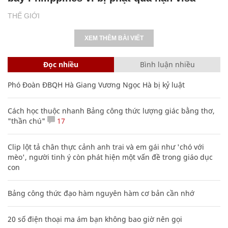
THẾ GIỚI
XEM THÊM BÀI VIẾT
Đọc nhiều
Bình luận nhiều
Phó Đoàn ĐBQH Hà Giang Vương Ngọc Hà bị kỷ luật
Cách học thuộc nhanh Bảng công thức lượng giác bằng thơ,
"thần chú"
17
Clip lột tả chân thực cảnh anh trai và em gái như 'chó với
mèo', người tinh ý còn phát hiện một vấn đề trong giáo dục
con
Bảng công thức đạo hàm nguyên hàm cơ bản cần nhớ
20 số điện thoại ma ám bạn không bao giờ nên gọi