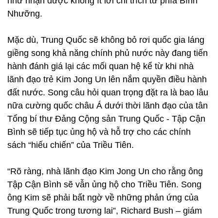
như nhận được không ít lời chỉ trích từ phía Bình
Nhưỡng.
Mặc dù, Trung Quốc sẽ không bỏ rơi quốc gia láng
giềng song khả năng chính phủ nước này đang tiến
hành đánh giá lại các mối quan hệ kể từ khi nhà
lãnh đạo trẻ Kim Jong Un lên nắm quyền điều hành
đất nước. Song câu hỏi quan trọng đặt ra là bao lâu
nữa cường quốc châu Á dưới thời lãnh đạo của tân
Tổng bí thư Đảng Cộng sản Trung Quốc - Tập Cận
Bình sẽ tiếp tục ủng hộ và hỗ trợ cho các chính
sách “hiếu chiến” của Triều Tiên.
“Rõ ràng, nhà lãnh đạo Kim Jong Un cho rằng ông
Tập Cận Bình sẽ vẫn ủng hộ cho Triều Tiên. Song
ông Kim sẽ phải bất ngờ về những phản ứng của
Trung Quốc trong tương lai”, Richard Bush – giám