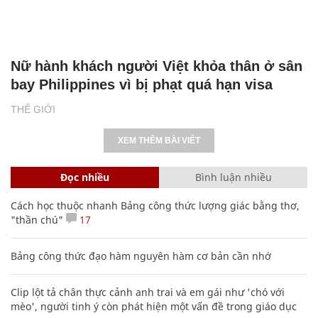
Nữ hành khách người Việt khỏa thân ở sân
bay Philippines vì bị phạt quá hạn visa
THẾ GIỚI
XEM THÊM BÀI VIẾT
Đọc nhiều
Bình luận nhiều
Cách học thuộc nhanh Bảng công thức lượng giác bằng thơ,
"thần chú"
17
Bảng công thức đạo hàm nguyên hàm cơ bản cần nhớ
Clip lột tả chân thực cảnh anh trai và em gái như 'chó với
mèo', người tinh ý còn phát hiện một vấn đề trong giáo dục