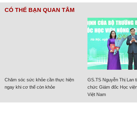
CÓ THỂ BẠN QUAN TÂM
Chăm sóc sức khỏe cần thực hiện
GS.TS Nguyễn Thị Lan ti
ngay khi cơ thể còn khỏe
chức Giám đốc Học viện
Việt Nam