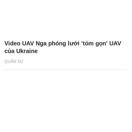
Video UAV Nga phóng lưới 'tóm gọn' UAV
của Ukraine
QUÂN SỰ