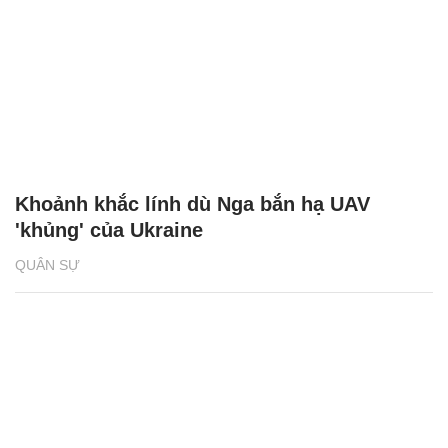
Khoảnh khắc lính dù Nga bắn hạ UAV
'khủng' của Ukraine
QUÂN SỰ