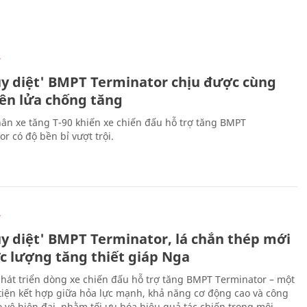
Ự
ủy diệt' BMPT Terminator chịu được cùng
tên lửa chống tăng
ân xe tăng T-90 khiến xe chiến đấu hỗ trợ tăng BMPT
r có độ bền bỉ vượt trội.
Ự
ủy diệt' BMPT Terminator, lá chắn thép mới
ực lượng tăng thiết giáp Nga
hát triển dòng xe chiến đấu hỗ trợ tăng BMPT Terminator – một
iện kết hợp giữa hỏa lực mạnh, khả năng cơ động cao và công
 vệ hiện đại, nhằm tối ưu hóa hiệu quả tác chiến trong môi