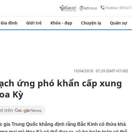
Hotline: 09161
Gia đình
Giới trẻ
Khỏe - đẹp
Chuyện lạ
Quân sự
19/04/2018 07:29 (GMT+07:00)
oạch ứng phó khẩn cấp xung
oa Kỳ
ốc gia Trung Quốc khẳng định rằng Bắc Kinh có thừa khả
ng mại mà Hoa Kỳ có thể đưa ra, và họ hoàn toàn có thể