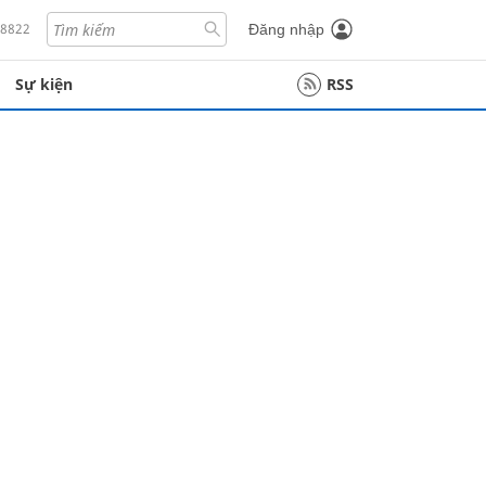
18822
Đăng nhập
Sự kiện
RSS