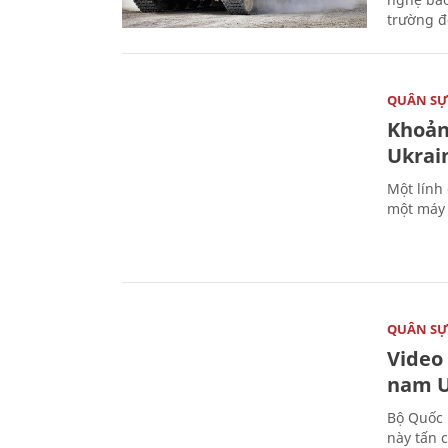
trường đô
QUÂN S
Khoản
Ukrai
Một lính
một máy 
QUÂN S
Video
nam U
Bộ Quốc 
này tấn 