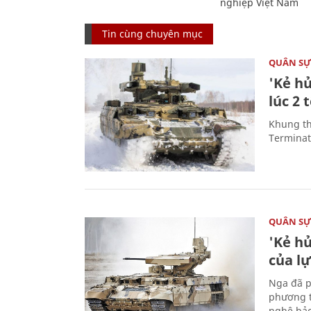
nghiệp Việt Nam
Tin cùng chuyên mục
QUÂN S
'Kẻ h
lúc 2 
Khung th
Terminato
QUÂN S
'Kẻ h
của l
Nga đã p
phương t
nghệ bảo