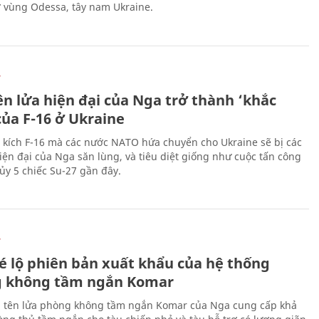
ở vùng Odessa, tây nam Ukraine.
Ự
ên lửa hiện đại của Nga trở thành ‘khắc
của F-16 ở Ukraine
 kích F-16 mà các nước NATO hứa chuyển cho Ukraine sẽ bị các
hiện đại của Nga săn lùng, và tiêu diệt giống như cuộc tấn công
ủy 5 chiếc Su-27 gần đây.
Ự
é lộ phiên bản xuất khẩu của hệ thống
 không tầm ngắn Komar
 tên lửa phòng không tầm ngắn Komar của Nga cung cấp khả