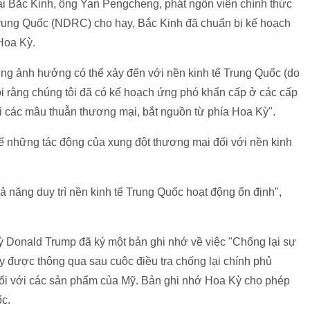
ại Bắc Kinh, ông Yan Pengcheng, phát ngôn viên chính thức
Trung Quốc (NDRC) cho hay, Bắc Kinh đã chuẩn bị kế hoạch
Hoa Kỳ.
g ảnh hưởng có thể xảy đến với nền kinh tế Trung Quốc (do
ói rằng chúng tôi đã có kế hoạch ứng phó khẩn cấp ở các cấp
ới các mâu thuẫn thương mại, bắt nguồn từ phía Hoa Kỳ".
ế những tác động của xung đột thương mại đối với nền kinh
hả năng duy trì nền kinh tế Trung Quốc hoạt động ổn định",
ỳ Donald Trump đã ký một bản ghi nhớ về việc "Chống lại sự
ày được thông qua sau cuộc điều tra chống lại chính phủ
đối với các sản phẩm của Mỹ. Bản ghi nhớ Hoa Kỳ cho phép
c.