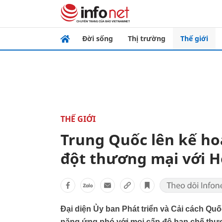
Đời sống
Thị trường
Thế giới
THẾ GIỚI
Trung Quốc lên kế h
đột thương mại với H
Đại diện Ủy ban Phát triển và Cải cách Qu
năng ứng phó với mọi cấp độ hạn chế thươ