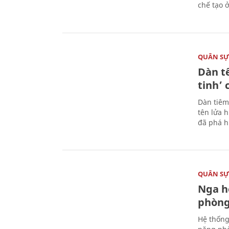
chế tạo 
QUÂN S
Dàn t
tinh’ 
Dàn tiêm
tên lửa 
đã phá h
QUÂN S
Nga h
phòng
Hệ thống