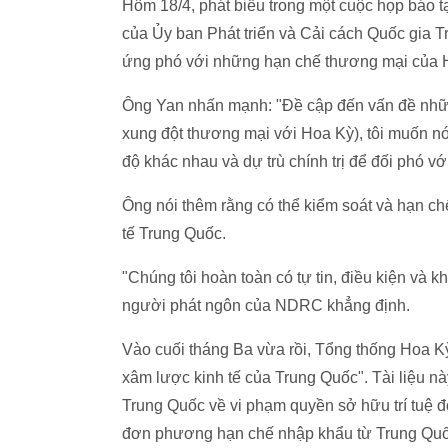
Hôm 18/4, phát biểu trong một cuộc họp báo t
của Ủy ban Phát triển và Cải cách Quốc gia 
ứng phó với những hạn chế thương mại của 
Ông Yan nhấn mạnh: "Đề cập đến vấn đề nhữn
xung đột thương mại với Hoa Kỳ), tôi muốn n
độ khác nhau và dự trù chính trị để đối phó v
Ông nói thêm rằng có thể kiểm soát và hạn ch
tế Trung Quốc.
"Chúng tôi hoàn toàn có tự tin, điều kiện và k
người phát ngôn của NDRC khẳng định.
Vào cuối tháng Ba vừa rồi, Tổng thống Hoa K
xâm lược kinh tế của Trung Quốc". Tài liệu n
Trung Quốc về vi phạm quyền sở hữu trí tuệ 
đơn phương hạn chế nhập khẩu từ Trung Quố