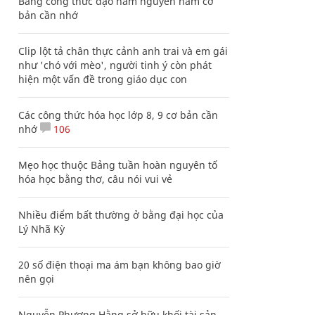
Bảng công thức đạo hàm nguyên hàm cơ
bản cần nhớ
Clip lột tả chân thực cảnh anh trai và em gái
như 'chó với mèo', người tinh ý còn phát
hiện một vấn đề trong giáo dục con
Các công thức hóa học lớp 8, 9 cơ bản cần
nhớ
106
Mẹo học thuộc Bảng tuần hoàn nguyên tố
hóa học bằng thơ, câu nói vui vẻ
Nhiều điểm bất thường ở bằng đại học của
Lý Nhã Kỳ
20 số điện thoại ma ám bạn không bao giờ
nên gọi
Nguyễn Phương Hằng sở hữu khối tài sản