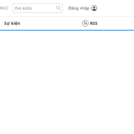
18822
Đăng nhập
Sự kiện
RSS