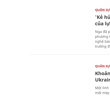
QUÂN S
'Kẻ h
của l
Nga đã p
phương t
nghệ bảo
trường đô
QUÂN S
Khoản
Ukrai
Một lính
một máy 