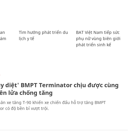
Lan
Tìm hướng phát triển du
BAT Việt Nam tiếp sức
Giám
lịch y tế
phụ nữ vùng biên giới
phát triển sinh kế
Ự
ủy diệt' BMPT Terminator chịu được cùng
tên lửa chống tăng
ân xe tăng T-90 khiến xe chiến đấu hỗ trợ tăng BMPT
r có độ bền bỉ vượt trội.