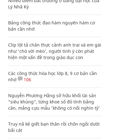
Nhiều điểm bất thường ở bằng đại học của
Lý Nhã Kỳ
Bảng công thức đạo hàm nguyên hàm cơ
bản cần nhớ
Clip lột tả chân thực cảnh anh trai và em gái
như 'chó với mèo', người tinh ý còn phát
hiện một vấn đề trong giáo dục con
Các công thức hóa học lớp 8, 9 cơ bản cần
nhớ
106
Nguyễn Phương Hằng sở hữu khối tài sản
"siêu khủng", từng khoe sổ đỏ tính bằng
cân, mắng cựu mẫu 'không có nổi nghìn tỷ'
Truy nã kẻ giết bạn thân rồi chôn ngồi dưới
bãi cát