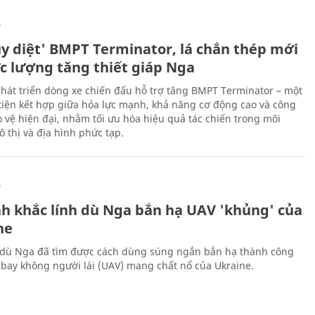
Ự
ủy diệt' BMPT Terminator, lá chắn thép mới
ực lượng tăng thiết giáp Nga
hát triển dòng xe chiến đấu hỗ trợ tăng BMPT Terminator – một
iện kết hợp giữa hỏa lực mạnh, khả năng cơ động cao và công
 vệ hiện đại, nhằm tối ưu hóa hiệu quả tác chiến trong môi
 thị và địa hình phức tạp.
Ự
h khắc lính dù Nga bắn hạ UAV 'khủng' của
ne
 dù Nga đã tìm được cách dùng súng ngắn bắn hạ thành công
bay không người lái (UAV) mang chất nổ của Ukraine.