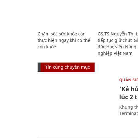
Chăm sóc sức khỏe cần
GS.TS Nguyễn Thị 
thực hiện ngay khi cơ thể
tiếp tục giữ chức 
còn khỏe
đốc Học viện Nông
nghiệp Việt Nam
Tin cùng chuyên mục
QUÂN S
'Kẻ h
lúc 2 
Khung th
Terminato