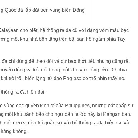
ng Quốc đã lắp đặt trên vùng biển Đông
Kalayaan cho biết, hệ thống ra đa cũ với dạng vòm màu bạc
ượng một khu nhà bốn tầng trên bãi san hô ngầm phía Tây
 đa chỉ dùng để theo dõi và dự báo thời tiết, nhưng cũng rất
huyển động và trôi nổi trong một khu vực rộng lớn”. Ở phía
hi trời tối, biển lặng, từ đảo Pag-asa có thể nhìn thấy nó.
thống ra đa hiện đại.
g vùng đặc quyền kinh tế của Philippines, nhưng bất chấp sự
ng một khu tránh bão cho ngư dân nước này tại Panganiban.
một đơn vị đồn trú quân sự với hệ thống ra-đa hiện đại và
 hàng không.