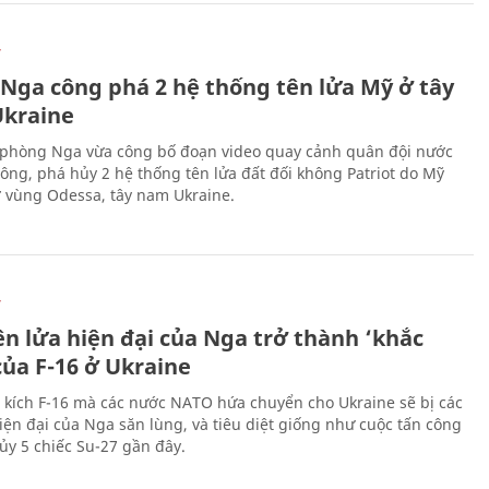
Ự
 Nga công phá 2 hệ thống tên lửa Mỹ ở tây
kraine
phòng Nga vừa công bố đoạn video quay cảnh quân đội nước
công, phá hủy 2 hệ thống tên lửa đất đối không Patriot do Mỹ
ở vùng Odessa, tây nam Ukraine.
Ự
ên lửa hiện đại của Nga trở thành ‘khắc
của F-16 ở Ukraine
 kích F-16 mà các nước NATO hứa chuyển cho Ukraine sẽ bị các
hiện đại của Nga săn lùng, và tiêu diệt giống như cuộc tấn công
ủy 5 chiếc Su-27 gần đây.