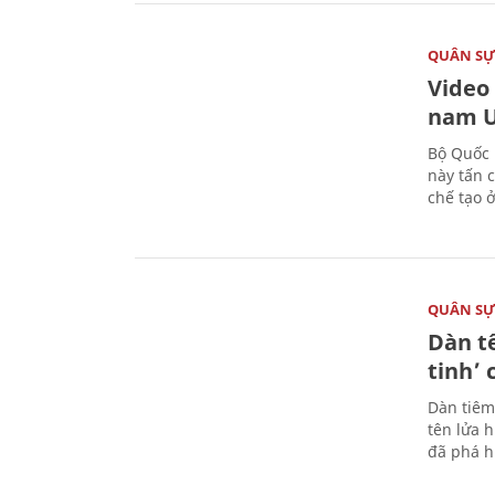
QUÂN S
Video
nam U
Bộ Quốc 
này tấn 
chế tạo 
QUÂN S
Dàn t
tinh’ 
Dàn tiêm
tên lửa 
đã phá h