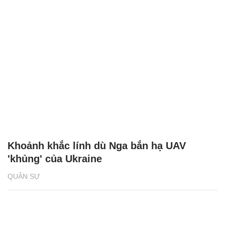
Khoảnh khắc lính dù Nga bắn hạ UAV
'khủng' của Ukraine
QUÂN SỰ