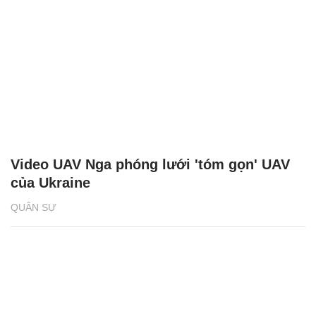
Video UAV Nga phóng lưới 'tóm gọn' UAV
của Ukraine
QUÂN SỰ