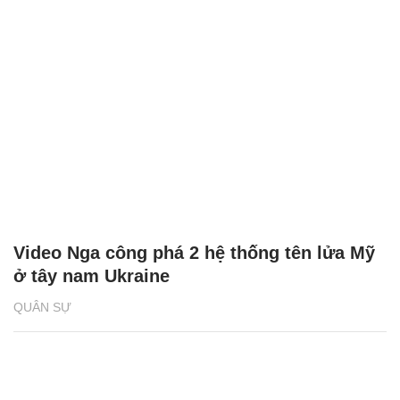
Video Nga công phá 2 hệ thống tên lửa Mỹ
ở tây nam Ukraine
QUÂN SỰ