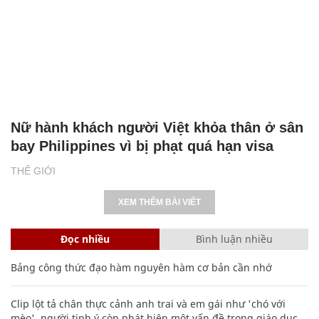
Nữ hành khách người Việt khỏa thân ở sân
bay Philippines vì bị phạt quá hạn visa
THẾ GIỚI
XEM THÊM BÀI VIẾT
Đọc nhiều
Bình luận nhiều
Bảng công thức đạo hàm nguyên hàm cơ bản cần nhớ
Clip lột tả chân thực cảnh anh trai và em gái như 'chó với
mèo', người tinh ý còn phát hiện một vấn đề trong giáo dục