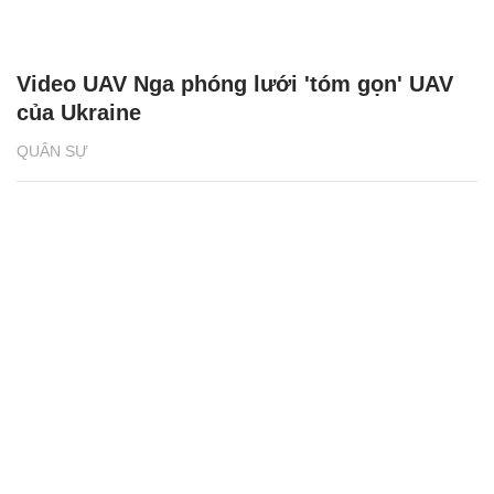
Video UAV Nga phóng lưới 'tóm gọn' UAV
của Ukraine
QUÂN SỰ