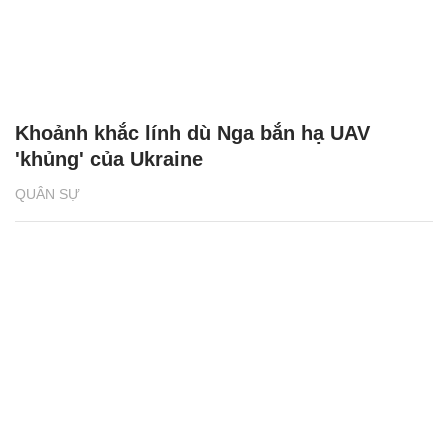
Khoảnh khắc lính dù Nga bắn hạ UAV
'khủng' của Ukraine
QUÂN SỰ