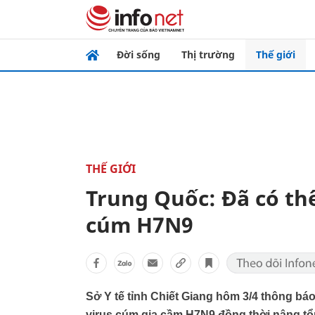
Đời sống
Thị trường
Thế giới
THẾ GIỚI
Trung Quốc: Đã có th
cúm H7N9
Sở Y tế tỉnh Chiết Giang hôm 3/4 thông b
virus cúm gia cầm H7N9 đồng thời nâng tổn