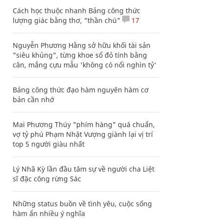
Cách học thuộc nhanh Bảng công thức
lượng giác bằng thơ, "thần chú"
17
Nguyễn Phương Hằng sở hữu khối tài sản
"siêu khủng", từng khoe sổ đỏ tính bằng
cân, mắng cựu mẫu 'không có nổi nghìn tỷ'
Bảng công thức đạo hàm nguyên hàm cơ
bản cần nhớ
Mai Phương Thúy "phím hàng" quá chuẩn,
vợ tỷ phú Phạm Nhật Vượng giành lại vị trí
top 5 người giàu nhất
Lý Nhã Kỳ lần đầu tâm sự về người cha Liệt
sĩ đặc công rừng Sác
Những status buồn về tình yêu, cuộc sống
hàm ẩn nhiều ý nghĩa