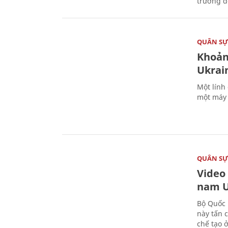
trường đô
QUÂN S
Khoản
Ukrai
Một lính
một máy 
QUÂN S
Video
nam U
Bộ Quốc 
này tấn 
chế tạo 