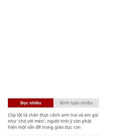
Đọc nhiều
Bình luận nhiều
Clip lột tả chân thực cảnh anh trai và em gái
như 'chó với mèo', người tinh ý còn phát
hiện một vấn đề trong giáo dục con