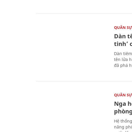
QUÂN S
Dàn t
tinh’ 
Dàn tiêm
tên lửa 
đã phá h
QUÂN S
Nga h
phòng
Hệ thống
năng phò