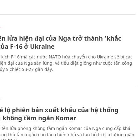
Ự
ên lửa hiện đại của Nga trở thành ‘khắc
của F-16 ở Ukraine
 kích F-16 mà các nước NATO hứa chuyển cho Ukraine sẽ bị các
hiện đại của Nga săn lùng, và tiêu diệt giống như cuộc tấn công
ủy 5 chiếc Su-27 gần đây.
Ự
é lộ phiên bản xuất khẩu của hệ thống
 không tầm ngắn Komar
 tên lửa phòng không tầm ngắn Komar của Nga cung cấp khả
ng thủ tầm ngắn cho tàu chiến nhỏ và tàu hỗ trợ có lượng giãn