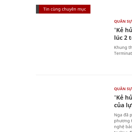
Tin cùng chuyên mục
QUÂN S
'Kẻ h
lúc 2 
Khung th
Terminato
QUÂN S
'Kẻ h
của l
Nga đã p
phương t
nghệ bảo