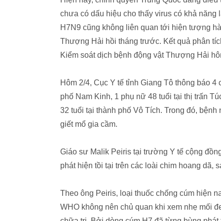
chưa có dấu hiệu cho thấy virus có khả năng l
H7N9 cũng không liên quan tới hiện tượng hàn
Thượng Hải hồi tháng trước. Kết quả phân tí
Kiểm soát dịch bệnh động vật Thượng Hải hôm
Hôm 2/4, Cục Y tế tỉnh Giang Tô thông báo 4 
phố Nam Kinh, 1 phụ nữ 48 tuổi tại thị trấn T
32 tuổi tại thành phố Vô Tích. Trong đó, bệnh
giết mổ gia cầm.
Giáo sư Malik Peiris tại trường Y tế cộng đ
phát hiện tồi tại trên các loài chim hoang dã,
Theo ông Peiris, loại thuốc chống cúm hiện n
WHO không nên chủ quan khi xem nhẹ mối đe 
chữa trị. Bởi dòng cúm H7 đã từng bùng phát 