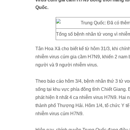
Quốc.
Tổng số bệnh nhân tử vong vì nhiễm
Tân Hoa Xã cho biết kể từ hôm 31/3, khi chín
nhiễm virus cúm gia cầm H7N9, khiến 2 nam bệ
người và 9 người nhiễm virus.
Theo báo cáo hôm 3/4, bệnh nhân thứ 3 tử von
sống tại khu vực phía đông tỉnh Chiết Giang.
phát hiện ít nhất 4 ca nhiễm virus H7N9. Hai
thành phố Thượng Hải. Hôm 1/4, tổ chức Y tế
nhiễm virus cúm H7N9.
Hiện nay, chính quyền Trung Quốc đang điều t