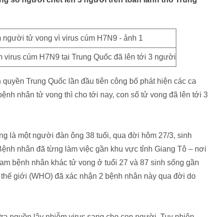
 virus cúm H7N9 tại Trung Quốc đã lên tới 3 người
h quyền Trung Quốc lần đầu tiên công bố phát hiện các ca
nh nhân tử vong thì cho tới nay, con số tử vong đã lên tới 3
g là một người đàn ông 38 tuổi, qua đời hôm 27/3, sinh
 Bệnh nhân đã từng làm việc gần khu vực tỉnh Giang Tô – nơi
 nam bệnh nhân khác tử vong ở tuổi 27 và 87 sinh sống gần
 thế giới (WHO) đã xác nhận 2 bệnh nhân này qua đời do
ra nguồn lây nhiễm virus sang cho con người. Tuy nhiên,