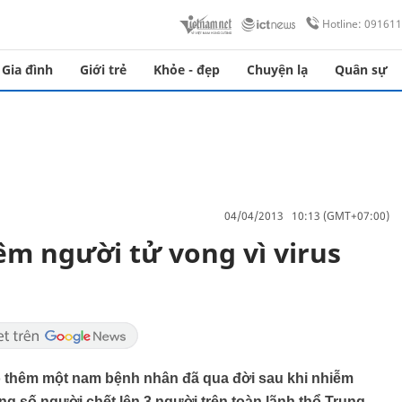
Hotline: 09161
Gia đình
Giới trẻ
Khỏe - đẹp
Chuyện lạ
Quân sự
04/04/2013 10:13 (GMT+07:00)
êm người tử vong vì virus
áo thêm một nam bệnh nhân đã qua đời sau khi nhiễm
g số người chết lên 3 người trên toàn lãnh thổ Trung