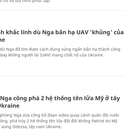
 thị và địa hình phức tạp.
Ự
h khắc lính dù Nga bắn hạ UAV 'khủng' của
ne
 dù Nga đã tìm được cách dùng súng ngắn bắn hạ thành công
bay không người lái (UAV) mang chất nổ của Ukraine.
Ự
 Nga công phá 2 hệ thống tên lửa Mỹ ở tây
kraine
phòng Nga vừa công bố đoạn video quay cảnh quân đội nước
công, phá hủy 2 hệ thống tên lửa đất đối không Patriot do Mỹ
ở vùng Odessa, tây nam Ukraine.