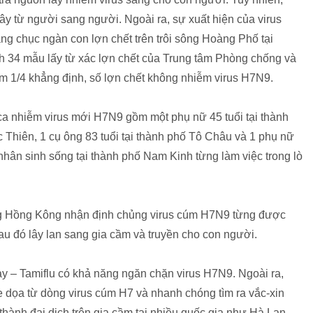
ây từ người sang người. Ngoài ra, sự xuất hiện của virus
g chục ngàn con lợn chết trên trôi sông Hoàng Phố tại
ch 34 mẫu lấy từ xác lợn chết của Trung tâm Phòng chống và
 1/4 khẳng định, số lợn chết không nhiễm virus H7N9.
ca nhiễm virus mới H7N9 gồm một phụ nữ 45 tuổi tại thành
úc Thiên, 1 cụ ông 83 tuổi tại thành phố Tô Châu và 1 phụ nữ
 nhân sinh sống tại thành phố Nam Kinh từng làm việc trong lò
ồng Hồng Kông nhận định chủng virus cúm H7N9 từng được
 sau đó lây lan sang gia cầm và truyền cho con người.
ay – Tamiflu có khả năng ngăn chặn virus H7N9. Ngoài ra,
dọa từ dòng virus cúm H7 và nhanh chóng tìm ra vắc-xin
thành đại dịch trên gia cầm tại nhiều quốc gia như Hà Lan,