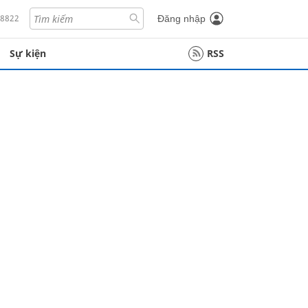
18822
Đăng nhập
Sự kiện
RSS