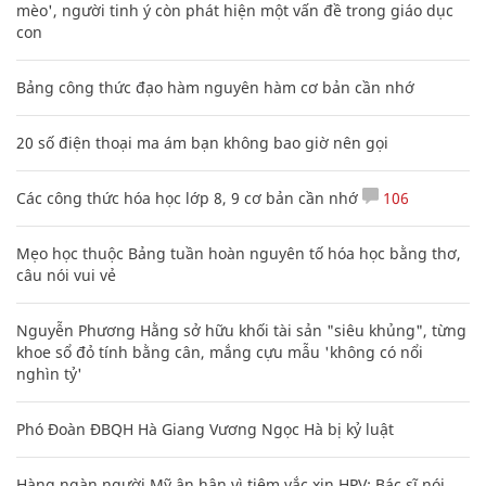
mèo', người tinh ý còn phát hiện một vấn đề trong giáo dục
con
Bảng công thức đạo hàm nguyên hàm cơ bản cần nhớ
20 số điện thoại ma ám bạn không bao giờ nên gọi
Các công thức hóa học lớp 8, 9 cơ bản cần nhớ
106
Mẹo học thuộc Bảng tuần hoàn nguyên tố hóa học bằng thơ,
câu nói vui vẻ
Nguyễn Phương Hằng sở hữu khối tài sản "siêu khủng", từng
khoe sổ đỏ tính bằng cân, mắng cựu mẫu 'không có nổi
nghìn tỷ'
Phó Đoàn ĐBQH Hà Giang Vương Ngọc Hà bị kỷ luật
Hàng ngàn người Mỹ ân hận vì tiêm vắc xin HPV: Bác sĩ nói