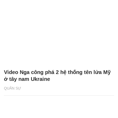
Video Nga công phá 2 hệ thống tên lửa Mỹ
ở tây nam Ukraine
QUÂN SỰ