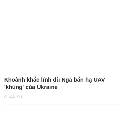
Khoảnh khắc lính dù Nga bắn hạ UAV
'khủng' của Ukraine
QUÂN SỰ