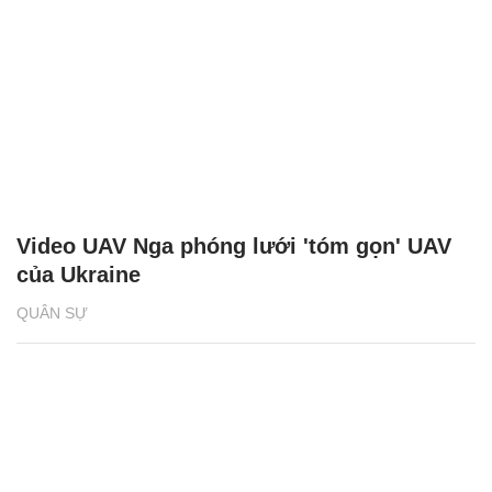
Video UAV Nga phóng lưới 'tóm gọn' UAV
của Ukraine
QUÂN SỰ