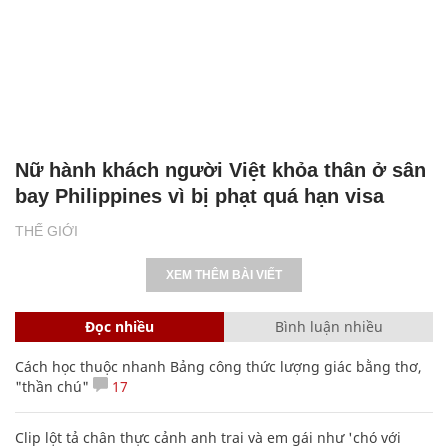
Nữ hành khách người Việt khỏa thân ở sân
bay Philippines vì bị phạt quá hạn visa
THẾ GIỚI
XEM THÊM BÀI VIẾT
Đọc nhiều
Bình luận nhiều
Cách học thuộc nhanh Bảng công thức lượng giác bằng thơ,
"thần chú"
17
Clip lột tả chân thực cảnh anh trai và em gái như 'chó với