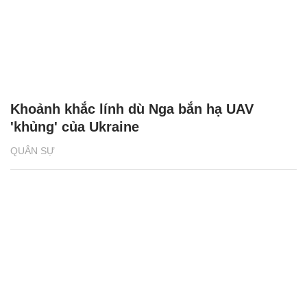
Khoảnh khắc lính dù Nga bắn hạ UAV
'khủng' của Ukraine
QUÂN SỰ