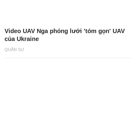
Video UAV Nga phóng lưới 'tóm gọn' UAV
của Ukraine
QUÂN SỰ