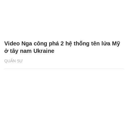
Video Nga công phá 2 hệ thống tên lửa Mỹ
ở tây nam Ukraine
QUÂN SỰ