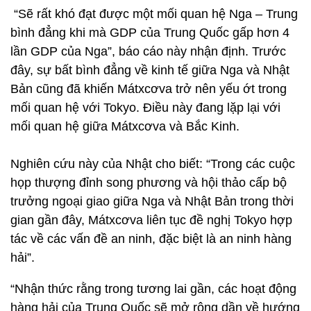
“Sẽ rất khó đạt được một mối quan hệ Nga – Trung
bình đẳng khi mà GDP của Trung Quốc gấp hơn 4
lần GDP của Nga”, báo cáo này nhận định. Trước
đây, sự bất bình đẳng về kinh tế giữa Nga và Nhật
Bản cũng đã khiến Mátxcơva trở nên yếu ớt trong
mối quan hệ với Tokyo. Điều này đang lặp lại với
mối quan hệ giữa Mátxcơva và Bắc Kinh.
Nghiên cứu này của Nhật cho biết: “Trong các cuộc
họp thượng đỉnh song phương và hội thảo cấp bộ
trưởng ngoại giao giữa Nga và Nhật Bản trong thời
gian gần đây, Mátxcơva liên tục đề nghị Tokyo hợp
tác về các vấn đề an ninh, đặc biệt là an ninh hàng
hải”.
“Nhận thức rằng trong tương lai gần, các hoạt động
hàng hải của Trung Quốc sẽ mở rộng dần về hướng