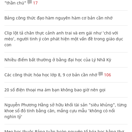
"thần chú"
17
Bảng công thức đạo hàm nguyên hàm cơ bản cần nhớ
Clip lột tả chân thực cảnh anh trai và em gái như 'chó với
mèo', người tinh ý còn phát hiện một vấn đề trong giáo dục
con
Nhiều điểm bất thường ở bằng đại học của Lý Nhã Kỳ
Các công thức hóa học lớp 8, 9 cơ bản cần nhớ
106
20 số điện thoại ma ám bạn không bao giờ nên gọi
Nguyễn Phương Hằng sở hữu khối tài sản "siêu khủng", từng
khoe sổ đỏ tính bằng cân, mắng cựu mẫu 'không có nổi
nghìn tỷ'
Mẹo học thuộc Bảng tuần hoàn nguyên tố hóa học bằng thơ,