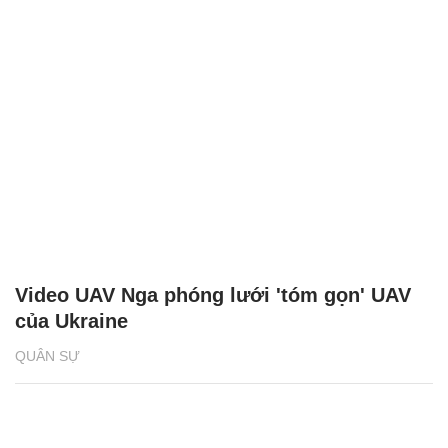
Video UAV Nga phóng lưới 'tóm gọn' UAV
của Ukraine
QUÂN SỰ