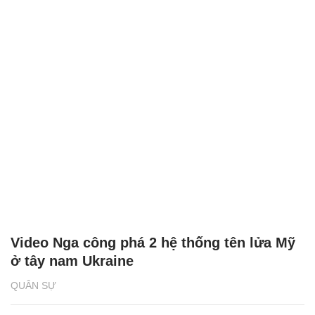
Video Nga công phá 2 hệ thống tên lửa Mỹ
ở tây nam Ukraine
QUÂN SỰ