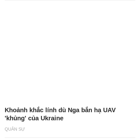
Khoảnh khắc lính dù Nga bắn hạ UAV
'khủng' của Ukraine
QUÂN SỰ